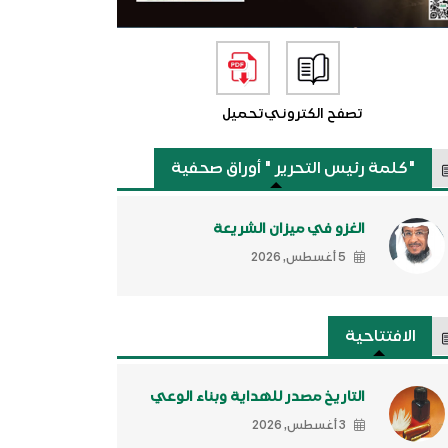
تصفح الكتروني
تحميل
"كلمة رئيس التحرير " أوراق صحفية
الغزو في ميزان الشريعة
5 أغسطس, 2026
الافتتاحية
التاريخ مصدر للهداية وبناء الوعي
3 أغسطس, 2026