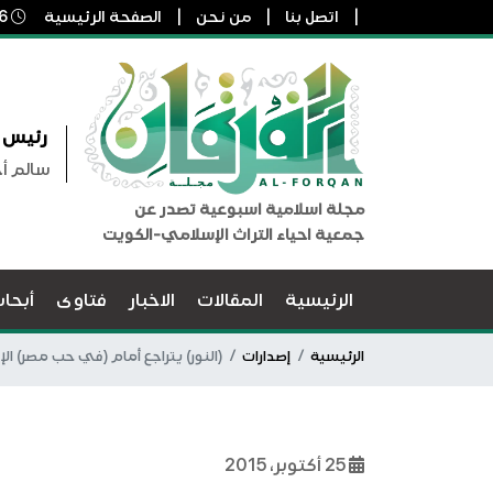
اتصل بنا
من نحن
الصفحة الرئيسية
6 أغسطس, 2026 4:12 م
رئيس ا
سالم أ
مجلة اسلامية اسبوعية تصدر عن
جمعية احياء التراث الإسلامي-الكويت
الرئيسية
المقالات
الاخبار
فتاوى
أبحا
الرئيسية
إصدارات
(النور) يتراجع أمام (في حب مصر) ا
25 أكتوبر، 2015