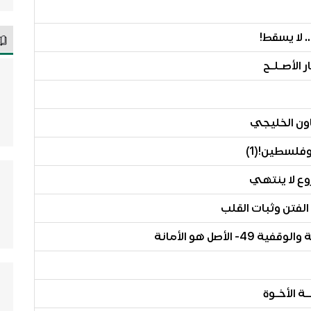
 لا يسقط!
 الأصـلـح
ون الخليجي
فلسطين!(1)
وع لا ينتهي
لفتن وثبات القلب
أصل هو الأمانة