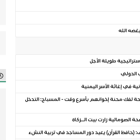
غضه الله
استراتيجية طويلة الأجل
ي الدولي
ية في إغاثة الأسر اليمنية
احة لفك محنة إخوانهم بأسرع وقت - المسباح: التدخل
 الصومالية زارت بيت الــزكاة
: (حافظ القرآن) يعيد دور المساجد في تربية النشء