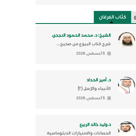
كتَّاب الفرقان
الشيخ: د. محمد الحمود النجدي
شرح كتاب البيوع من صحيح...
5 أغسطس, 2026
د. أمير الحداد
الأنبياء والرّسل (٢)ّ
5 أغسطس, 2026
د.وليد خالد الربيع
الحصانات والامتيازات الدبلوماسية