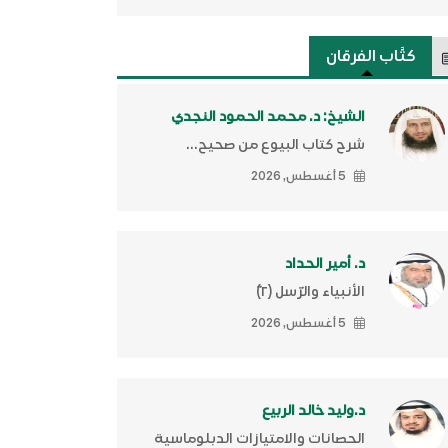
كتَّاب الفرقان
الشيخ: د. محمد الحمود النجدي
شرح كتاب البيوع من صحيح...
5 أغسطس, 2026
د. أمير الحداد
الأنبياء والرّسل (٢)ّ
5 أغسطس, 2026
د.وليد خالد الربيع
الحصانات والامتيازات الدبلوماسية