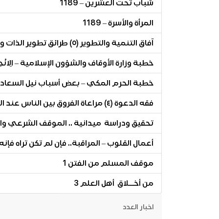
شباب تحت العشرين – 1189
المرأة والأسرة – 1189
آفاق التنمية والتطوير (٥) طرائق تطوير الذات وتنمية المهارات
خطبة وزارة الأوقاف والشؤون الإسلامية – الِانْحِرَافُ: 
خطبة الحرم المكي – بعض أسباب نيل السعادة 
فقه الدعوة (٤) مراعاة الفروق بين الناس عند النصيحة وعند الوعظ
تحقيق ودراسة ميدانية .. الموقف الشرعي وا
أعمال القلوب – المراقبة.. فإن لم تكن تراه فإنه
موقف المسلم من الفتن 1
من أخــلاق أهل العلم 3
اخبار العدد