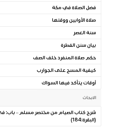
فضل الصلاة في مكة
صلاة الأوابين ووقتها
سنة العصر
بيان سنن الفطرة
حكم صلاة المنفرد خلف الصف
كيفية المسح على الجوارب
أوقات يتأكد فيها السواك
الابحاث
شرح كتاب الصيام من مختصر مسلم – باب: في قوله -ت
(البقرة:184)