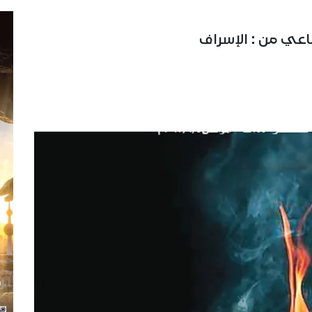
عي من : الإسراف