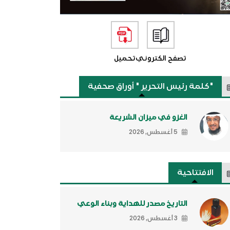
تصفح الكتروني
تحميل
"كلمة رئيس التحرير " أوراق صحفية
الغزو في ميزان الشريعة
5 أغسطس, 2026
الافتتاحية
التاريخ مصدر للهداية وبناء الوعي
3 أغسطس, 2026