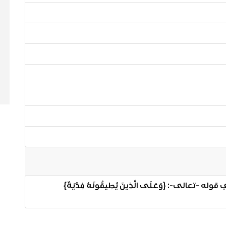
عالى-: {وَعَلَى الَّذِينَ يُطِيقُونَهُ فِدْيَةٌ}