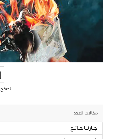
تصفح 
مقالات العدد
جـارنـا جـائـع