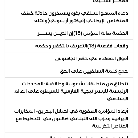
المكـــر الســيئ
دعاة المنهج السلفي بغزة يستنكرون حادثة خطف
المتضامن الإيطالي (فيكتور أريغوني)وقتله
الحكمة ضالة المؤمن (18)إن الديــن يســــر
وقفات فقهية (18)التعريف بالتكفير وحكمه
أقوال الفقهاء في حكم الجاسوس
جمع كلمة السلفيين على الحق
تنطلق من منطلقات شعوبية وطائفية-المحددات
الرئيسية للإستراتيجية الفارسية للسيطرة على العالم
الإسلامي
أبعاد المؤامرة الصفوية في احتلال البحرين- المخابرات
الإيرانية وحزب الله اللبناني ضالعون في التخطيط مع
العناصر التخريبية