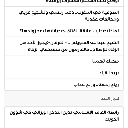
أوضاع تحت المجهر! مكسرات إيرانية!!
الصوفية في المغرب.. دعم رسمي وتشجيع غربي
ومخالفات عقدية
لماذا تضطرب علاقة الفتاة بصديقاتها بعد زواجها؟
الشيخ عبدالله السويلم لـ «الفرقان»:يجوز الأخذ من
الزكاة للإصلاح.. فالغارمون من مستحقي الزكاة
صحتك تهمنا
بريد القراء
رياح رحمة.. وريح عذاب
اخبار العدد
رابطة العالم الإسلامي تدين التدخل الإيراني في شؤون
الكويت