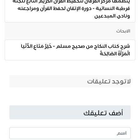
ينظمها مركز الفرقان لتحفيظ القرآن الكريم التابع للجنة
قرطبة النسائية - دورة الإتقان لحفظ القرآن ومراجعته
ونادي المبدعين
الابحاث
شرح كتاب النكاح من صحيح مسلم - خَيْرُ مَتَاعِ الدُّنْيَا
الْمَرْأَةُ الصَّالِحَةُ
لاتوجد تعليقات
أضف تعليقك