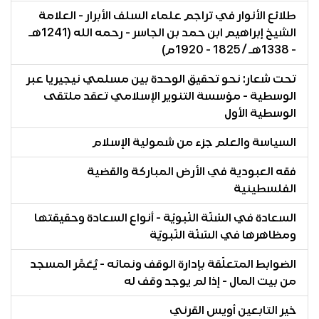
طلائع الأنوار في تراجم علماء السلف الأبرار - العلامة
الشيخ إبراهيم ابن حمد بن الجاسر - رحمه الله (1241هـ
- 1338هـ / 1825 - 1920م)
تحت شعار: نحو تحقيق الوحدة بين مسلمي نيجيريا عبر
الوسطية - مؤسسة التنوير الإسلامي تعقد ملتقى
الوسطية الأول
السياسة والعلم جزء من شمولية الإسلام
فقه العبودية في الأرض المباركة والقضية
الفلسطينية
السعادة في السّنّة النّبويّة - أنواع السعادة وحقيقتها
ومظاهرها في السّنّة النّبويّة
الضوابط المتعلّقة بإدارة الوقف ونمائه - يُعَمَّر المسجد
من بيت المال - إذا لم يوجد وقف له
خير التابعين أويس القرني