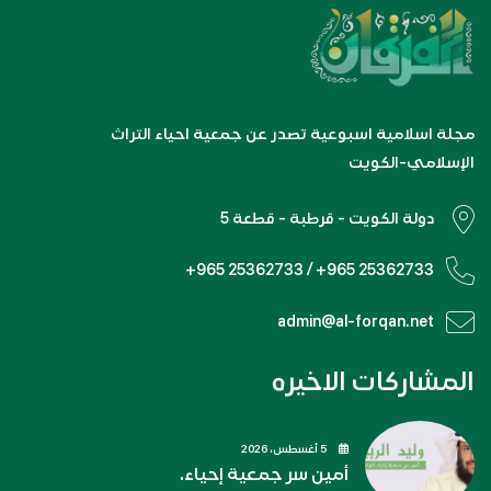
مجلة اسلامية اسبوعية تصدر عن جمعية احياء التراث
الإسلامي-الكويت
دولة الكويت - قرطبة - قطعة 5
+965 25362733 / +965 25362733
admin@al-forqan.net
المشاركات الاخيره
5 أغسطس، 2026
أمين سر جمعية إحياء.