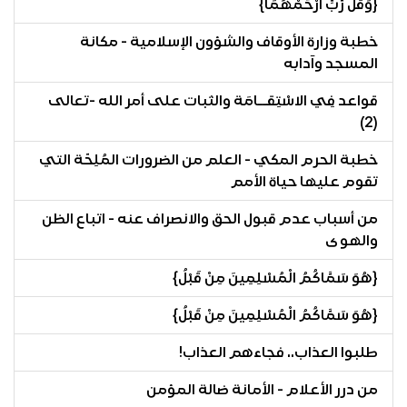
{وَقُل رَّبِّ ارْحَمْهُمَا}
خطبة وزارة الأوقاف والشؤون الإسلامية - مكانة
المسجد وآدابه
قواعد فِي الاسْتِقــامَة والثبات على أمر الله -تعالى
(2)
خطبة الحرم المكي - العلم من الضرورات المُلِحّة التي
تقوم عليها حياة الأمم
من أسباب عدم قبول الحق والانصراف عنه - اتباع الظن
والهوى
{هُوَ سَمَّاكُمُ الْمُسْلِمِينَ مِنْ قَبْلُ}
{هُوَ سَمَّاكُمُ الْمُسْلِمِينَ مِنْ قَبْلُ}
طلبوا العذاب.. فجاءهم العذاب!
من درر الأعلام - الأمانة ضالة المؤمن