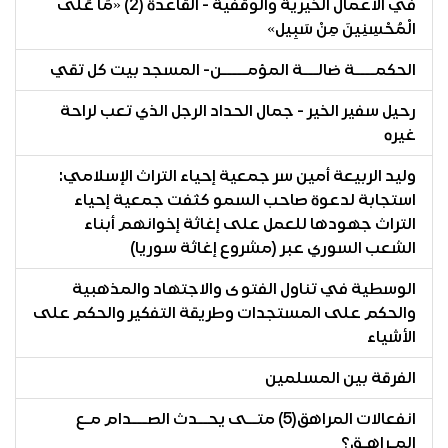
في الأعمال الخيرية والوقفية - القاعدة (2) «مَا عَلَى
الْمُحْسِنِينَ مِنْ سَبِيل»
الحكمــــة ضالـــة المؤمـــــن- المسجد بيت كل تقي
رحيل سفير الخير - جمال الحداد الرجل الذي تعب لراحة
غيره
وليد الربيعة أمين سر جمعية إحياء التراث الإسلامي:
استجابة لدعوة صاحب السمو كثفت جمعية إحياء
التراث جهودها للعمل على إغاثة إخوانهم أبناء
الشعب السوري عبر (مشروع إغاثة سوريا)
الوسطية في تناول الفتوى والاجتهاد والمذهبية
والحكم على المستجدات وطريقة التفكير والحكم على
الأشياء
الفرقة بين المسلمين
انفعالات المراهق(5) متــى يحــدث الصـــدام مـع
المـراهـق؟