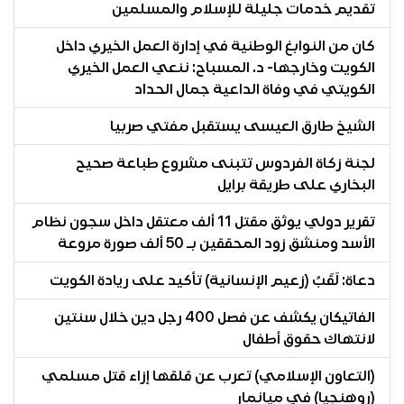
تقديم خدمات جليلة للإسلام والمسلمين
كان من النوابغ الوطنية في إدارة العمل الخيري داخل
الكويت وخارجها- د. المسباح: ننعي العمل الخيري
الكويتي في وفاة الداعية جمال الحداد
الشيخ طارق العيسى يستقبل مفتي صربيا
لجنة زكاة الفردوس تتبنى مشروع طباعة صحيح
البخاري على طريقة برايل‏
تقرير دولي يوثق مقتل 11 ألف معتقل داخل سجون نظام
الأسد ومنشق زود المحققين بـ 50 ألف صورة مروعة
دعاة: لَقَبُ (زعيم الإنسانية) تأكيد على ريادة الكويت
الفاتيكان يكشف عن فصل 400 رجل دين خلال سنتين
لانتهاك حقوق أطفال
(التعاون الإسلامي) تعرب عن قلقها إزاء قتل مسلمي
(روهنجيا) في ميانمار