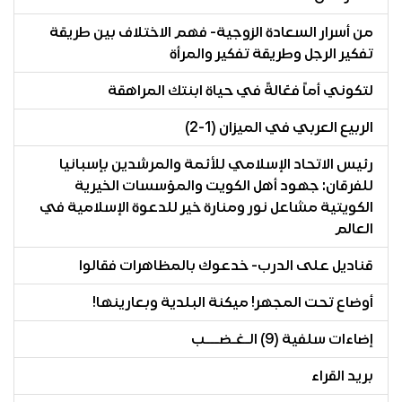
من أسرار السعادة الزوجية- فهم الاختلاف بين طريقة
تفكير الرجل وطريقة تفكير والمرأة
لتكوني أماً فعّالةً في حياة ابنتك المراهقة
الربيع العربي في الميزان (1-2)
رئيس الاتحاد الإسلامي للأئمة والمرشدين بإسبانيا
للفرقان: جهود أهل الكويت والمؤسسات الخيرية
الكويتية مشاعل نور ومنارة خير للدعوة الإسلامية في
العالم
قناديل على الدرب- خدعوك بالمظاهرات فقالوا
أوضاع تحت المجهر! ميكنة البلدية وبعارينها!
إضاءات سلفية (9) الـغـضـــب
بريد القراء