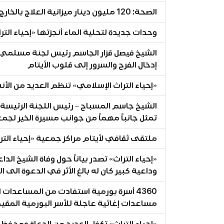
الصحة: 120 مليون دينار ميزانية العلاج بالخارج نصفها يذهب لمخصصات المرضى والمرافقين
وحدات جديدة لتحلية الماء أنجزتها «إحياء ا
الشيخ فيصل قزار الجاسم رئيس لجنة مسلمي أور
إدخال الفرح والسرور إلى قلوب الأيتام
«إحياء التراث الإسلامي» تنظم العديد من ال
الشيخ جاسم المسباح – رئيس اللجنة الرئيسة لم
تمثل جانباً مهماً من جوانب مسيرة الخير لجمع
ملتقى ثقافي لأيتام مراكز جمعية «إحياء الت
«إحياء التراث» تصدر بياناً حول وفاة الشيخ الد
وداعية كبير كان له بالغ الأثر في الدعوة الى ا
4360 أسرة بورمية استفادت من المساعدات
مساعدات إغاثية عاجلة للأسر البورمية المقي