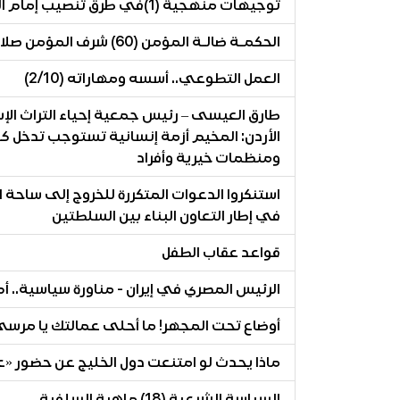
توجيهات منهجية (1)في طرق تنصيب إمام المسـلمين وتقرير وجوب الطاعة وبذل النصيحة
الحكمـة ضالـة المؤمن (60) شرف المؤمن صلاته بالليل
العمل التطوعي.. أسسه ومهاراته (2/10)
طارق العيسى – رئيس جمعية إحياء التراث ال
الأردن: المخيم أزمة إنسانية تستوجب تدخل كل 
ومنظمات خيرية وأفراد
استنكروا الدعوات المتكررة للخروج إلى ساحة ال
في إطار التعاون البناء بين السلطتين
قواعد عقاب الطفل
الرئيس المصري في إيران - مناورة سياسية.. 
أوضاع تحت المجهر! ما أحلى عمالتك يا مرسي
ماذا يحدث لو امتنعت دول الخليج عن حضور «عد
السياسة الشرعية (18) ماهية السلفية