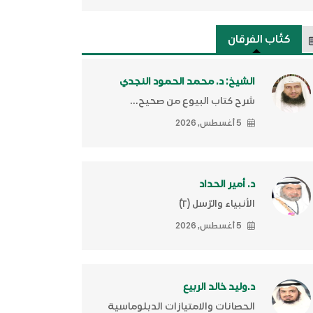
كتَّاب الفرقان
الشيخ: د. محمد الحمود النجدي
شرح كتاب البيوع من صحيح...
5 أغسطس, 2026
د. أمير الحداد
الأنبياء والرّسل (٢)ّ
5 أغسطس, 2026
د.وليد خالد الربيع
الحصانات والامتيازات الدبلوماسية