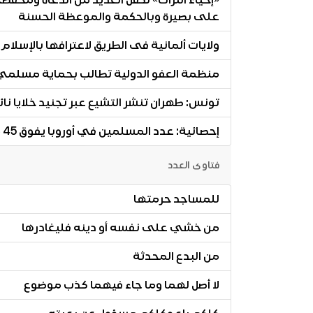
«إحياء التراث» تكفل العديد من الدعاة ومحفظي
على بصيرة وبالحكمة والموعظة الحسنة
ولايات ألمانية فى الطريق لاعترافها بالإسلام
منظمة العفو الدولية تطالب بحماية مسلمي ب
تونس: طهران تنشر التشيع عبر تجنيد خلايا نا
إحصائية: عدد المسلمين في أوروبا يفوق 45 مليون نسمة
فتاوى العدد
للمساجد حرمتها
من خشي على نفسه أو دينه فليغادرها
من البدع المحدثة
لا أصل لهما وما جاء فيهما كذب موضوع