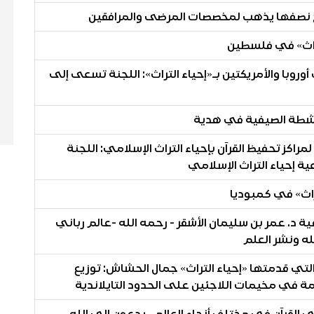
لتراث» في فلسطين
وبا والأمريكتين بـ«إحياء التراث»: اللجنة تسعى إلى
أنشطة الصيفية في هدية
راكز تحفيظ القرآن بإحياء التراث الإسلامي: اللجنة
ية إحياء التراث الإسلامي
راث» في كمبوديا
اعية د. عمر بن سليمان الأشقر - رحمه الله -عالم رباني
لله ونشر العلم
 التي قدمتها «إحياء التراث» جمال الحشاش: توزيع
مة في مخيمات اللاجئين على الحدود التايلاندية