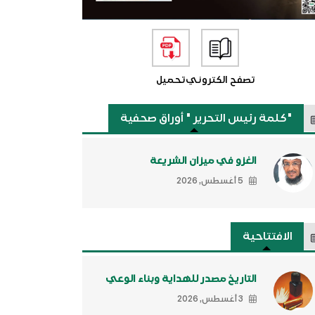
تصفح الكتروني
تحميل
"كلمة رئيس التحرير " أوراق صحفية
الغزو في ميزان الشريعة
5 أغسطس, 2026
الافتتاحية
التاريخ مصدر للهداية وبناء الوعي
3 أغسطس, 2026