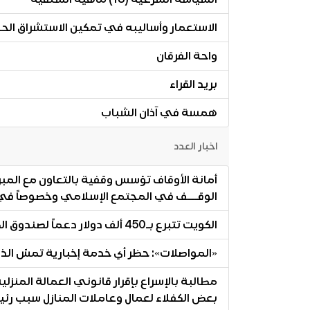
الاستعمار وأساليبه في تمكين الاستشراق الحلق
واحة الفرقان
بريد القراء
همسة في آذان الشباب
اخبار العدد
أمانة الأوقاف تؤسس وقفية بالتعاون مع المبرة
الوقـــف في المجتمع الإسلامي وخصوصاً في
الكويت تتبرع بـ450 ألف دولار دعماً لصندوق الطوارئ في الأمم المتحدة
«المواصلات»: حظر أي خدمة إخبارية تمسّ الذات
مطالبة بالإسراع بإقرار قانوني العمالة المنزل
بعض الكفلاء لعمال وعاملات المنازل سبب رئي