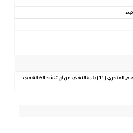
شيء
شرح كتاب الصلاة من مختصر صحيح مسلم للإمام المنذري ( 11 ) باب: النهي عن أن تنشد الضالة في