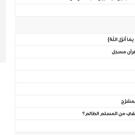
أَنزَلَ اللّهُ}
قرآن مسجل
مشرَّح
حقي من المسلم الظالم؟