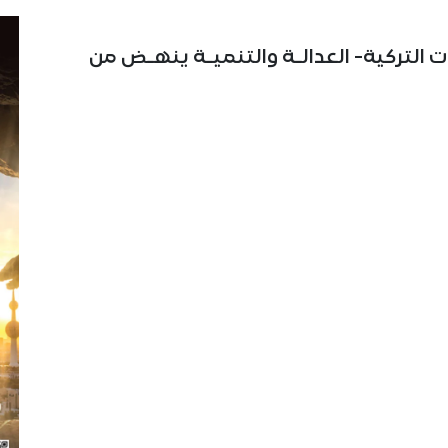
ت التركية- العدالـة والتنميـة ينهـض من