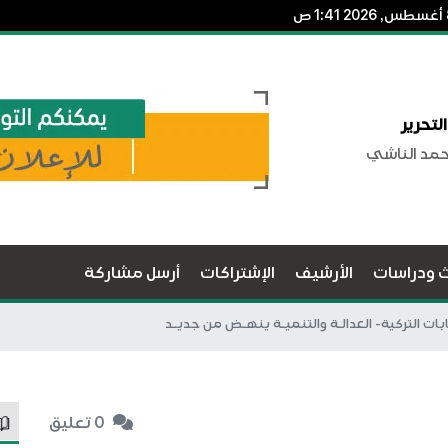
لتحرير
حمد الناشي
ث ودراسات
الأرشيف
الإشتراكات
أرسل مشاركة
بات التركية- العدالـة والتنميـة ينهـض من جديـد
0 تعليق