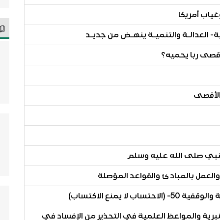
ياب أمريكا
كية- العدالـة والتنميـة ينهـض من جديـد
قصى ربا يحميه؟
الأقصى
لنبي صلى الله عليه وسلم
لعمل بالمبادئ والقواعد المؤصلة
لا يمنع الاكتساب)
13) كتاب الخطب المنبرية والمواعظ العلمية في التحذير من الإفساد في