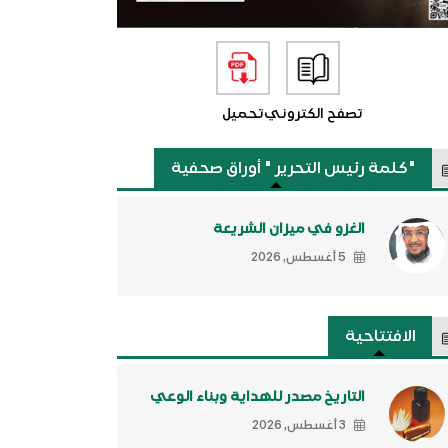
تصفح الكتروني
تحميل
"كلمة رئيس التحرير " أوراق صحفية
الغزو في ميزان الشريعة
5 أغسطس, 2026
الافتتاحية
التاريخ مصدر للهداية وبناء الوعي
3 أغسطس, 2026