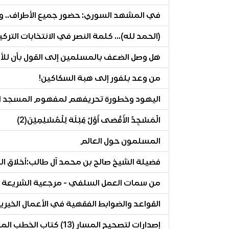
في المشهد السوري: حضور جميع الأطراف.. وغ
(الحمد لله)... كلمة النصر في الانتخابات التر
هل وصل الضعف بالمسلمين إلى القول بأن للأ
من وعد بلفور إلى هبة السكاكين!
اليهود وخطورة تحريفهم لمفهوم المسجد 
الْمَسْجِدُ الأَقْصَى أَوَّلُ قِبْلَة لِلْمُسْلِمِيْنَ(2)
المسلمون حول العالم
فضيلة الشيخ صالح بن محمد آل طالب:أخلاق ا
من سمات العمل السلفي - مرجعية الشريعة وا
القواعد والضوابط الفقهية في الأعمال الخيرية والوقفية 50- (الاحتساب 
إصدارات لتصحيح المسار (