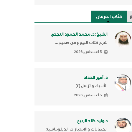
كتَّاب الفرقان
الشيخ: د. محمد الحمود النجدي
شرح كتاب البيوع من صحيح...
5 أغسطس, 2026
د. أمير الحداد
الأنبياء والرّسل (٢)ّ
5 أغسطس, 2026
د.وليد خالد الربيع
الحصانات والامتيازات الدبلوماسية