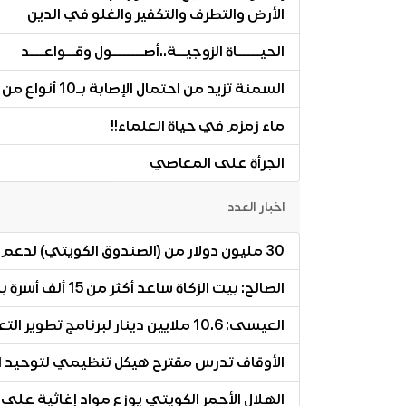
الأرض والتطرف والتكفير والغلو في الدين
الحيـــــاة الزوجيــة..أصـــــــول وقــواعـــد
السمنة تزيد من احتمال الإصابة بـ10 أنواع من السرطان
ماء زمزم في حياة العلماء!!
الجرأة على المعاصي
اخبار العدد
30 مليون دولار من (الصندوق الكويتي) لدعم النازحين السوريين في لبنان
الصالح: بيت الزكاة ساعد أكثر من 15 ألف أسرة بنحو خمسة ملايين وخمسمائة ألف دينار
العيسى: 10.6 ملايين دينار لبرنامج تطوير التعليم
الأوقاف تدرس مقترح هيكل تنظيمي لتوحيد ا
الهلال الأحمر الكويتي يوزع مواد إغاثية على