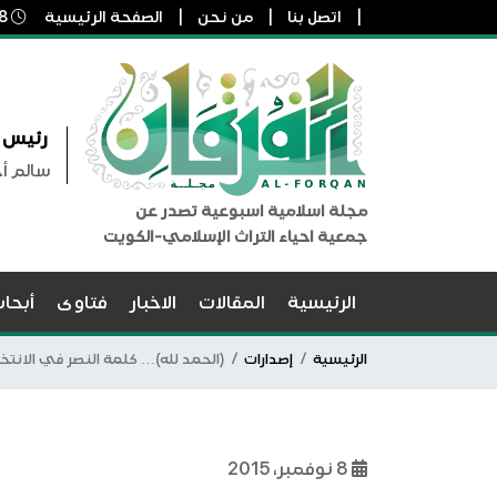
اتصل بنا
من نحن
الصفحة الرئيسية
8 أغسطس, 2026 1:41 ص
رئيس ا
سالم أ
مجلة اسلامية اسبوعية تصدر عن
جمعية احياء التراث الإسلامي-الكويت
الرئيسية
المقالات
الاخبار
فتاوى
أبحا
الرئيسية
إصدارات
(الحمد لله)… كلمة النصر في الانتخا
8 نوفمبر، 2015