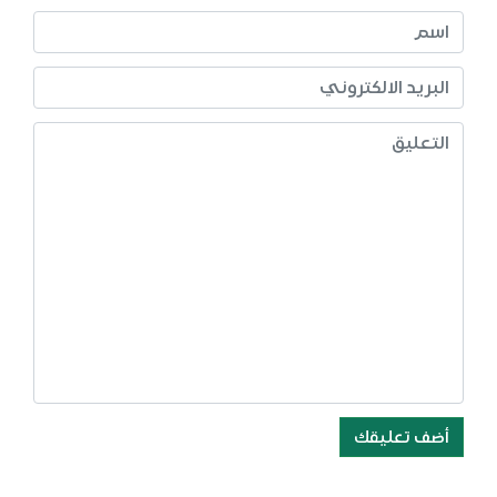
أضف تعليقك