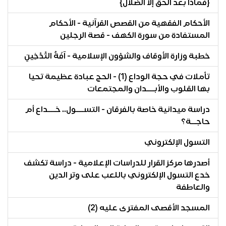
{فماذا بعد الحق إلا الضلال}
الأحكام الفقهية من القصص القرآنية - الأحكام
المستفادة من سورة الكهف - قصة الرجلين
خطبة وزارة الأوقاف والشؤون الإسلامية - آفَةُ التَّدْخِينِ
تأملات في حجة الوداع (1) - الحج عبادة عظيمة تحيا
بها القلوب والأبـــدان والمجتمعات
دراسة ميدانية خاصة بالفرقان - التســـول.. خـــداع أم
حاجــة؟
التسول الإلكتروني
أصدرها مركز القرار للدراسات الإعلامية - دراسة تكشف
خدع التسول الإلكتروني باللعب على وتر الدين
والعاطفة
المسجد الأقصى المفترى عليه (2)