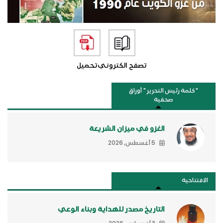
تصفح الكتروني
تحميل
"كلمة رئيس التحرير " أوراق
صحفية
الغزو في ميزان الشريعة
5 أغسطس, 2026
الافتتاحية
التاريخ مصدر للهداية وبناء الوعي