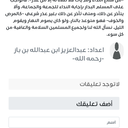
«من سمع النداء ولم يأت فلا صلاة له إلا من عذر»؛ فالواجب
على المسلم البدار بإجابة النداء للجمعة والجماعة، وألا
يتأخر عن ذلك، ومتى تأخر عن ذلك بغير عذر شرعي -كالمرض
والخوف- فهو متوعد بالنار، ولو كان يصوم النهار ويقوم
الليل. نسأل الله لنا ولجميع المسلمين السلامة والعافية من
كل سوء.
اعداد: عبدالعزيز ابن عبدالله بن باز
-رحمه الله-
لاتوجد تعليقات
أضف تعليقك