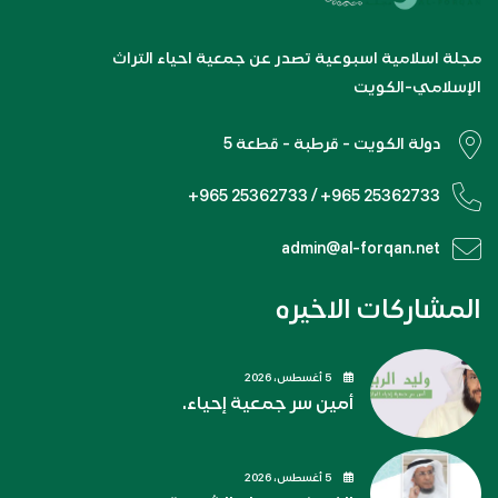
مجلة اسلامية اسبوعية تصدر عن جمعية احياء التراث
الإسلامي-الكويت
دولة الكويت - قرطبة - قطعة 5
+965 25362733 / +965 25362733
admin@al-forqan.net
المشاركات الاخيره
5 أغسطس، 2026
أمين سر جمعية إحياء.
5 أغسطس، 2026