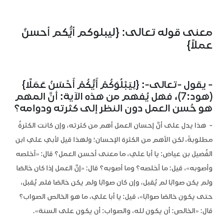
معنى قوله تعالى: {ليبلوكم أيُّكم أحسنُ
عملاً}
- يقول -تعالى-: {لِيَبْلُوَكُمْ أَيُّكُمْ أَحْسَنُ عَمَلًا}
(هود:7)، فهل يُفهم من هذه الآية: أنَّ المهم
هو حُسن العمل دون النظر إلى كثرته ودوامه؟
- هذا يدل على أنَّ إحسان العمل أهم من كثرته، وإن كانت الكثرةُ
مطلوبةً، لكن الأهم من الكثرة الإحسان؛ ولهذا قيل لأبي علي ابن
الفُضيل بن عياض: يا أبا علي، ما معنى أحسن العمل؟ قال: «أخلصه
وأصوبه»، قيل: ما أخلصه؟ وما أصوبه؟ قال: «إنَّ العمل إذا كان خالصًا
ولم يكن صوابًا لم يُقبل، وإن كان صوابًا ولم يكن خالصًا فلم يُقبل،
حتى يكون خالصًا صوابًا»، قيل: يا أبا علي، ما هو الخالص الصواب؟
قال: «الخالص: أن يكون لله، والصواب: أن يكون على السنة».