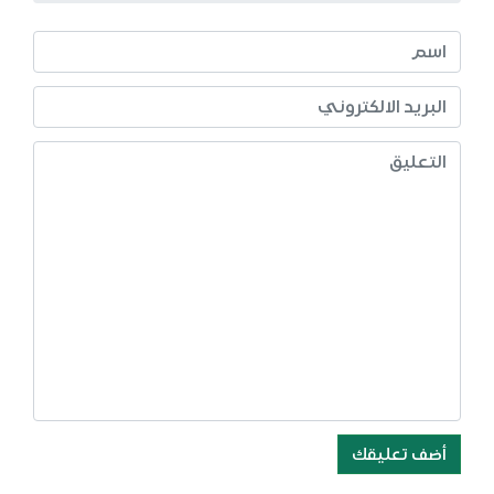
أضف تعليقك