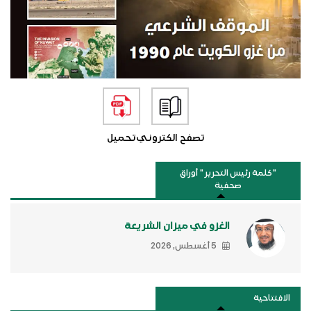
تصفح الكتروني
تحميل
"كلمة رئيس التحرير " أوراق
صحفية
الغزو في ميزان الشريعة
5 أغسطس, 2026
الافتتاحية