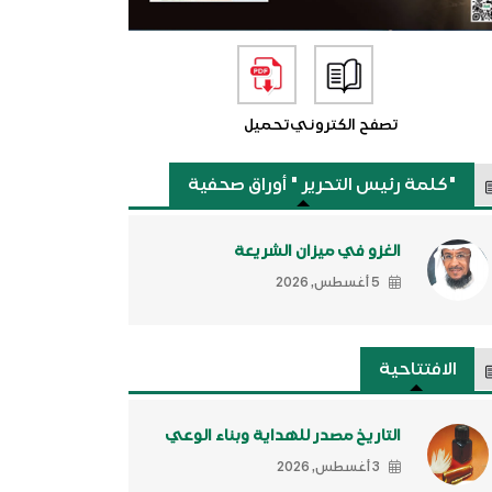
تصفح الكتروني
تحميل
"كلمة رئيس التحرير " أوراق صحفية
الغزو في ميزان الشريعة
5 أغسطس, 2026
الافتتاحية
التاريخ مصدر للهداية وبناء الوعي
3 أغسطس, 2026