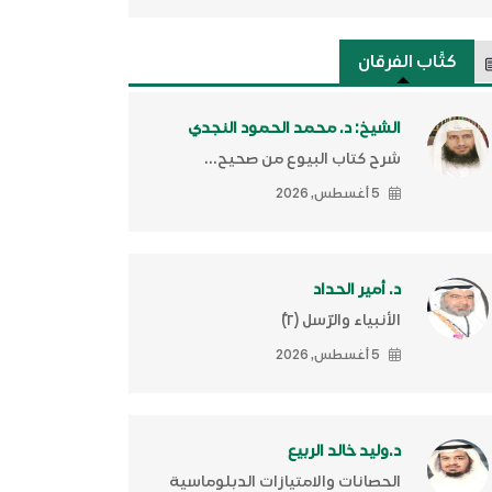
كتَّاب الفرقان
الشيخ: د. محمد الحمود النجدي
شرح كتاب البيوع من صحيح...
5 أغسطس, 2026
د. أمير الحداد
الأنبياء والرّسل (٢)ّ
5 أغسطس, 2026
د.وليد خالد الربيع
الحصانات والامتيازات الدبلوماسية