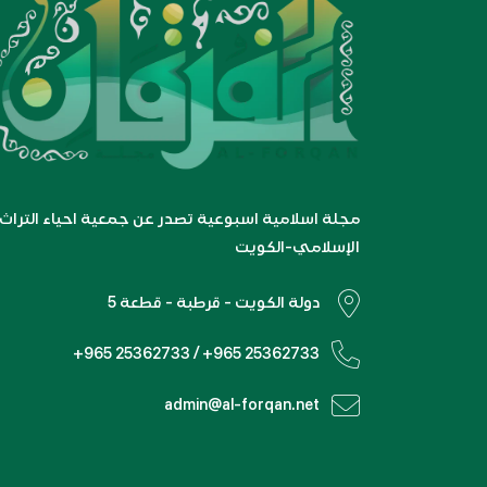
مجلة اسلامية اسبوعية تصدر عن جمعية احياء التراث
الإسلامي-الكويت
دولة الكويت - قرطبة - قطعة 5
+965 25362733 / +965 25362733
admin@al-forqan.net