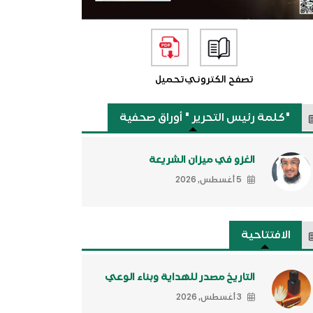
تصفح الكتروني
تحميل
"كلمة رئيس التحرير " أوراق صحفية
الغزو في ميزان الشريعة
5 أغسطس, 2026
الافتتاحية
التاريخ مصدر للهداية وبناء الوعي
3 أغسطس, 2026