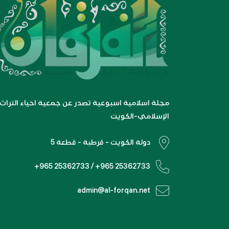
مجلة اسلامية اسبوعية تصدر عن جمعية احياء التراث
الإسلامي-الكويت
دولة الكويت - قرطبة - قطعة 5
+965 25362733 / +965 25362733
admin@al-forqan.net