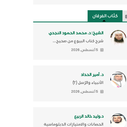
كتَّاب الفرقان
الشيخ: د. محمد الحمود النجدي
شرح كتاب البيوع من صحيح...
5 أغسطس, 2026
د. أمير الحداد
الأنبياء والرّسل (٢)ّ
5 أغسطس, 2026
د.وليد خالد الربيع
الحصانات والامتيازات الدبلوماسية