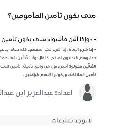
متى يكون تأمين المأمومين؟
- «وإذا أمَّن فأمِّنوا» متى يكون تأمين
الضَّالِّينَ فقولوا: آمين، فإن مَن وافق تأمينُه تأمينَ ال
تأمين الملائكة، ويكونوا كلهم مُؤَمِّنين.
اعداد: عبدالعزيز ابن عبدال
لاتوجد تعليقات