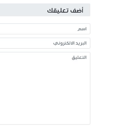
أضف تعليقك