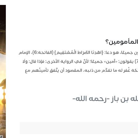
 المأمومين؟
- إذا شرع الإمامُ، إذا شرع في المقصود كله دعاء، يدعون جميعًا، هو دعا: {اهْدِنَا الصِّرَاطَ الْمُسْتَقِيمَ} (الفاتحة:6)، الإمام
دعا، وهم مُنصتون له، ثم إذا قال: وَلَا الضَّالِّينَ (الفاتحة:7) يقولون: «آمين» جميعًا؛ لأنَّ في الرواية الأخرى: فإذا قال: وَلَا
ملائكة غُفر له ما تقدَّم من ذنبه، المقصود أن يتَّفق تأمينُهم مع
له بن باز -رحمه الله-