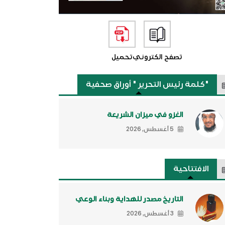
تصفح الكتروني
تحميل
"كلمة رئيس التحرير " أوراق صحفية
الغزو في ميزان الشريعة
5 أغسطس, 2026
الافتتاحية
التاريخ مصدر للهداية وبناء الوعي
3 أغسطس, 2026