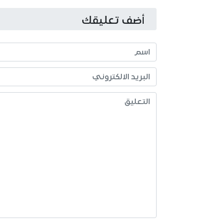
أضف تعليقك