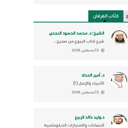
كتَّاب الفرقان
الشيخ: د. محمد الحمود النجدي
شرح كتاب البيوع من صحيح...
5 أغسطس, 2026
د. أمير الحداد
الأنبياء والرّسل (٢)ّ
5 أغسطس, 2026
د.وليد خالد الربيع
الحصانات والامتيازات الدبلوماسية