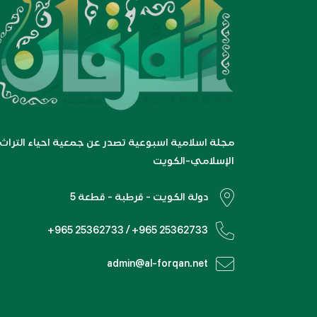
مجلة اسلامية اسبوعية تصدر عن جمعية احياء التراث
الإسلامي-الكويت
دولة الكويت - قرطبة - قطعة 5
+965 25362733 / +965 25362733
admin@al-forqan.net