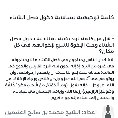
كلمة توجيهية بمناسبة دخول فصل الشتاء
- هل من كلمة توجيهية بمناسبة دخول فصل
الشتاء وحث الإخوة للتبرع لإخوانهم في كل
مكان؟
لا شك أن الناس يحتاجون في فصل الشتاء ما لا يحتاجونه
في غيره من البرد؛ إذ إنه يكون فيه البرد القارس والجوع في
الغالب؛ فلذلك نحث إخواننا على أن يتفقدوا إخوانهم، وأن
يؤتوهم مما آتاهم الله -عز وجل- بإخلاص ورجاء الإخلاف من
الله -عز وجل-، فإنه يقول: {وَمَا أَنْفَقْتُمْ مِنْ شَيْءٍ فَهُوَ يُخْلِفُهُ
وَهُوَ خَيْرُ الرَّازِقِينَ} رزقنا الله وإياكم الإحسان في عبادته،
والإحسان إلى عباده إنه جواد كريم.
اعداد: الشيخ محمد بن صالح العثيمين