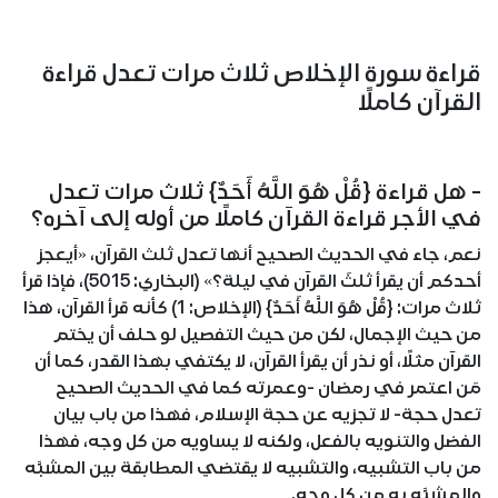
قراءة سورة الإخلاص ثلاث مرات تعدل قراءة
القرآن كاملًا
- هل قراءة {قُلْ هُوَ اللَّهُ أَحَدٌ} ثلاث مرات تعدل
في الأجر قراءة القرآن كاملًا من أوله إلى آخره؟
نعم، جاء في الحديث الصحيح أنها تعدل ثلث القرآن، «أيعجز
أحدكم أن يقرأ ثلثَ القرآن في ليلة؟» (البخاري: 5015)، فإذا قرأ
ثلاث مرات: {قُلْ هُوَ اللَّهُ أَحَدٌ} (الإخلاص: 1) كأنه قرأ القرآن، هذا
من حيث الإجمال، لكن من حيث التفصيل لو حلف أن يختم
القرآن مثلًا، أو نذر أن يقرأ القرآن، لا يكتفي بهذا القدر، كما أن
مَن اعتمر في رمضان -وعمرته كما في الحديث الصحيح
تعدل حجة- لا تجزيه عن حجة الإسلام، فهذا من باب بيان
الفضل والتنويه بالفعل، ولكنه لا يساويه من كل وجه، فهذا
من باب التشبيه، والتشبيه لا يقتضي المطابقة بين المشبَّه
والمشبَّه به من كل وجه.