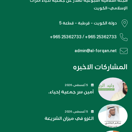
مجلة اسلامية اسبوعية تصدر عن جمعية احياء التراث
الإسلامي-الكويت
دولة الكويت - قرطبة - قطعة 5
+965 25362733 / +965 25362733
admin@al-forqan.net
المشاركات الاخيره
5 أغسطس، 2026
أمين سر جمعية إحياء.
5 أغسطس، 2026
الغزو في ميزان الشريعة