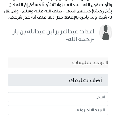
وتأولت قول الله -سبحانه-: {وَلَا تَقْتُلُوا أَنْفُسَكُمْ إِنَّ اللَّهَ كَانَ
بِكُمْ رَحِيمًا} فتبسم النبي - صلى الله عليه وسلم - ولم يقل
له شيئا، ولم يأمره بالإعادة؛ فدل ذلك على أنه عذر شرعي.
اعداد: عبدالعزيز ابن عبدالله بن باز
-رحمه الله-
لاتوجد تعليقات
أضف تعليقك