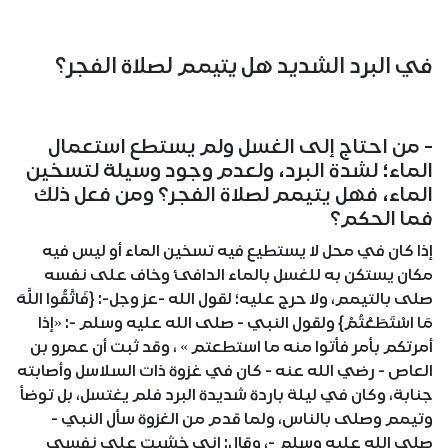
في البرد الشديد هل يتيمم لصلاة الفجر؟
- من احتاج إلى الغسل ولم يستطع استعمال
الماء؛ لشدة البرد، ولعدم وجود وسيلة لتسخين
الماء، فهل يتيمم لصلاة الفجر؟ ومن فعل ذلك
فما الحكم؟
إذا كان في محل لا يستطيع فيه تسخين الماء أو ليس فيه
مكان يستكن به للغسل بالماء الدافئ وخاف على نفسه
صلى بالتيمم، ولا حرج عليه؛ لقول الله -عز وجل-: {فَاتَّقُوا اللَّهَ
مَا اسْتَطَعْتُمْ} ولقول النبي - صلى الله عليه وسلم -: «إذا
أمرتكم بأمر فأتوا منه ما استطعتم » ، وقد ثبت أن عمرو بن
العاص - رضي الله عنه - كان في غزوة ذات السلاسل وأصابته
جنابة، وكان في ليلة باردة شديدة البرد فلم يغتسل، بل توضأ
وتيمم وصلى بالناس، ولما قدم من الغزوة سأل النبي -
صلى الله عليه وسلم -، وقال: إني خشيت على نفسي