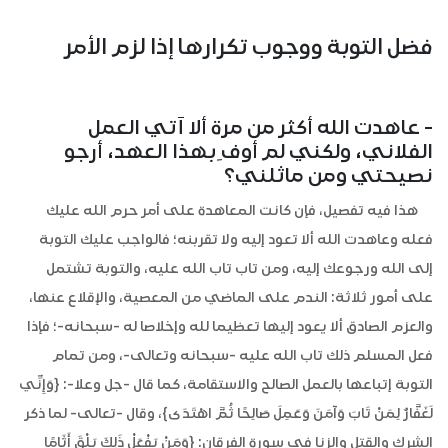
فضل التوبة ووجوب تكرارها إذا لزم الأمر
- عاهدت الله أكثر من مرة ألا آتي العمل
الفلاني، ولكني لم أوف ِبهذا العهد، أرجو
نصيحتي ومن ماثلني؟
هذا فيه تفصيل، فإن كانت المعاهدة على أمر حرم الله عليك
فعله وعاهدت الله ألا تعود إليه ولا تقربنه؛ فالواجب عليك التوبة
إلى الله ورجوعك إليه، ومن تاب تاب الله عليه، والتوبة تشتمل
على أمور ثلاثة: الندم على الماضي من المعصية، والإقلاع عنها،
والعزم الصادق ألا يعود إليها تعظيما لله وإخلاصا له -سبحانه-؛ فإذا
فعل المسلم ذلك تاب الله عليه -سبحانه وتعالى-، ومن تمام
التوبة إتباعها بالعمل الصالح والاستقامة، كما قال -جل وعلا-: {وَإِنِّي
لَغَفَّارٌ لِمَنْ تَابَ وَآمَنَ وَعَمِلَ صَالِحًا ثُمَّ اهْتَدَى}، وقال -تعالى- لما ذكر
الشرك والقتل والزنا في سورة الفرقان: {وَمَنْ يَفْعَلْ ذَلِكَ يَلْقَ أَثَامًا