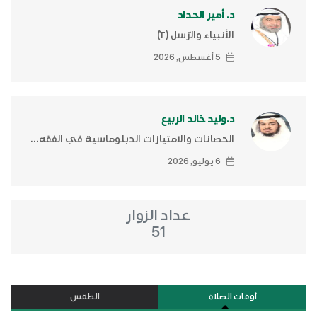
د. أمير الحداد
الأنبياء والرّسل (٢)ّ
5 أغسطس, 2026
د.وليد خالد الربيع
الحصانات والامتيازات الدبلوماسية في الفقه...
6 يوليو, 2026
عداد الزوار
51
أوقات الصلاة
الطقس