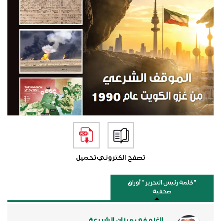
تصفح الكتروني
تحميل
"كلمة رئيس التحرير " أوراق
صحفية
الغزو في ميزان الشريعة