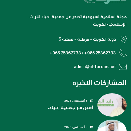
مجلة اسلامية اسبوعية تصدر عن جمعية احياء التراث
الإسلامي-الكويت
دولة الكويت - قرطبة - قطعة 5
+965 25362733 / +965 25362733
admin@al-forqan.net
المشاركات الاخيره
5 أغسطس، 2026
أمين سر جمعية إحياء.
5 أغسطس، 2026