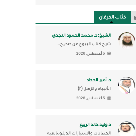
كتَّاب الفرقان
الشيخ: د. محمد الحمود النجدي
شرح كتاب البيوع من صحيح...
5 أغسطس, 2026
د. أمير الحداد
الأنبياء والرّسل (٢)ّ
5 أغسطس, 2026
د.وليد خالد الربيع
الحصانات والامتيازات الدبلوماسية