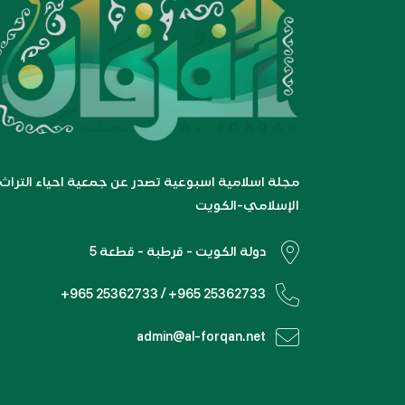
مجلة اسلامية اسبوعية تصدر عن جمعية احياء التراث
الإسلامي-الكويت
دولة الكويت - قرطبة - قطعة 5
+965 25362733 / +965 25362733
admin@al-forqan.net