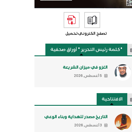
تصفح الكتروني
تحميل
"كلمة رئيس التحرير " أوراق صحفية
الغزو في ميزان الشريعة
5 أغسطس, 2026
الافتتاحية
التاريخ مصدر للهداية وبناء الوعي
3 أغسطس, 2026