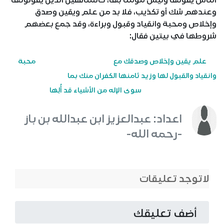
الناس يقولها وليس مؤمنًا بها، كالمنافقين الذين يقولونها
وعندهم شك أو تكذيب، فلا بد من علم ويقين وصدق
وإخلاص ومحبة وانقياد وقبول وبراءة، وقد جمع بعضهم
شروطها في بيتين فقال:
علم يقين وإخلاص وصدقك مع
محبة
وانقياد والقبول لها
وزيد ثامنها الكفران منك بما
سوى الإله من الأشياء قد أُلِها
اعداد: عبدالعزيز ابن عبدالله بن باز
-رحمه الله-
لاتوجد تعليقات
أضف تعليقك