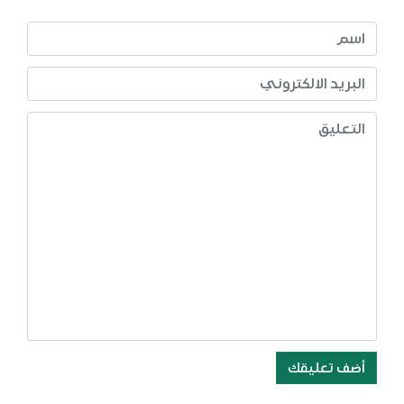
أضف تعليقك