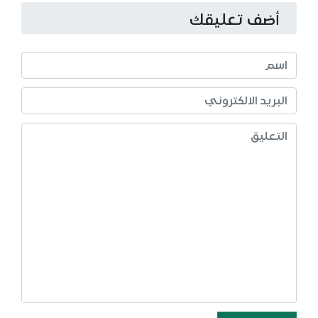
أضف تعليقك