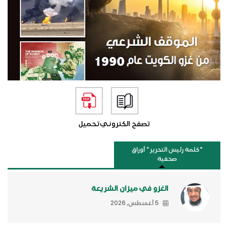
تصفح الكتروني
تحميل
"كلمة رئيس التحرير " أوراق
صحفية
الغزو في ميزان الشريعة
5 أغسطس, 2026