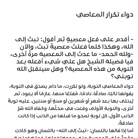
دواء تكرار المعاصي
- أقدم على فعل معصيةٍ ثم أقول: تبتُ إلى
الله، وهكذا كلما فعلتُ معصيةً تبتُ، والآن
-ولله الحمد- ما عدتُ إلى المعصية مرةً أخرى،
فيا فضيلة الشيخ هل عليَّ شيء أفعله بعد
التوبة من هذه المعصية؟ وهل سيتقبّل الله
توبتي؟
دواء المعاصي التوبة، ولو تكررت، ما دام يصدق في التوبة،
يقولها تائبًا، صادقًا، نادمًا، مُقلعًا منها، عازمًا ألا يعود، ثم
يُبتلى بها بعد شهرٍ أو شهرين أو سنةٍ أو سنتين، عليه توبةٌ
أخرى، والتوبة الأولى وقعت في محلِّها، وكفاه الله شرَّ
الذنب الأول، كل توبةٍ تمحو ما قبلها من الذنب إذا كانت
صادقةً.
أما إذا قالها باللسان: «تبتُ إلى الله» باللسان وهو كاذبٌ