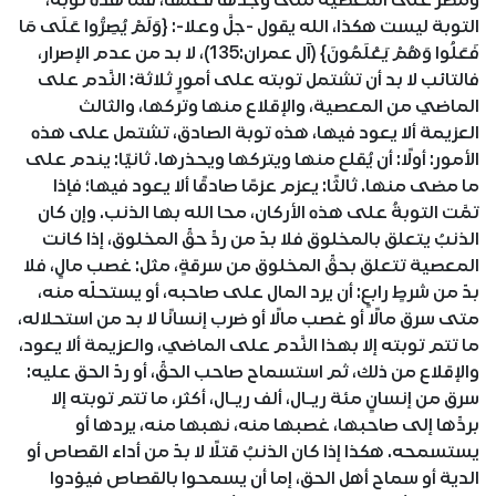
ومُصرٌّ على المعصية متى وجدها فعلها، فما هذه توبة،
التوبة ليست هكذا، الله يقول -جلَّ وعلا-: {وَلَمْ يُصِرُّوا عَلَى مَا
فَعَلُوا وَهُمْ يَعْلَمُونَ} (آل عمران:135)، لا بد من عدم الإصرار،
فالتائب لا بد أن تشتمل توبته على أمورٍ ثلاثة: النَّدم على
الماضي من المعصية، والإقلاع منها وتركها، والثالث
العزيمة ألا يعود فيها، هذه توبة الصادق، تشتمل على هذه
الأمور: أولًا: أن يُقلع منها ويتركها ويحذرها. ثانيًا: يندم على
ما مضى منها. ثالثًا: يعزم عزمًا صادقًا ألا يعود فيها؛ فإذا
تمَّت التوبةُ على هذه الأركان، محا الله بها الذنب. وإن كان
الذنبُ يتعلق بالمخلوق فلا بدّ من ردِّ حقِّ المخلوق، إذا كانت
المعصية تتعلق بحقِّ المخلوق من سرقةٍ، مثل: غصب مالٍ، فلا
بدّ من شرطٍ رابعٍ: أن يرد المال على صاحبه، أو يستحلّه منه،
متى سرق مالًا أو غصب مالًا أو ضرب إنسانًا لا بد من استحلاله،
ما تتم توبته إلا بهذا النَّدم على الماضي، والعزيمة ألا يعود،
والإقلاع من ذلك، ثم استسماح صاحب الحقِّ، أو ردّ الحق عليه:
سرق من إنسانٍ مئة ريـال، ألف ريـال، أكثر، ما تتم توبته إلا
بردِّها إلى صاحبها، غصبها منه، نهبها منه، يردها أو
يستسمحه. هكذا إذا كان الذنبُ قتلًا لا بدّ من أداء القصاص أو
الدية أو سماح أهل الحق، إما أن يسمحوا بالقصاص فيؤدوا