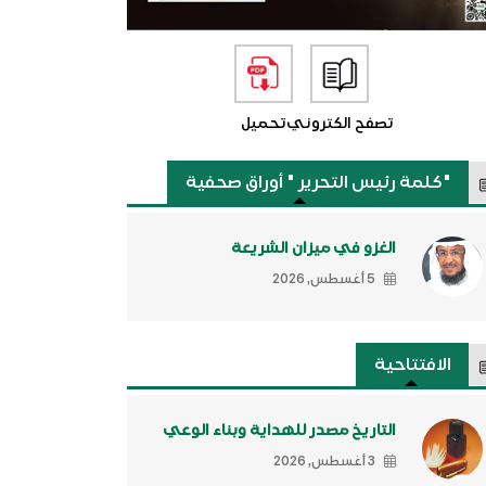
تصفح الكتروني
تحميل
"كلمة رئيس التحرير " أوراق صحفية
الغزو في ميزان الشريعة
5 أغسطس, 2026
الافتتاحية
التاريخ مصدر للهداية وبناء الوعي
3 أغسطس, 2026