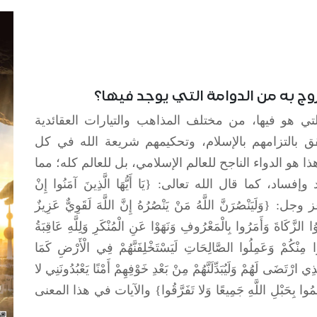
خروج به من الدوامة التي يوجد فيها؟
لتي هو فيها، من مختلف المذاهب والتيارات العقائدية
حقق بالتزامهم بالإسلام، وتحكيمهم شريعة الله في كل
هو الدواء الناجح للعالم الإسلامي، بل للعالم كله؛ مما
ما قال الله تعالى: {يَا أَيُّهَا الَّذِينَ آمَنُوا إِنْ
 وجل: {وَلَيَنْصُرَنَّ اللَّهُ مَنْ يَنْصُرُهُ إِنَّ اللَّهَ لَقَوِيٌّ عَزِيزٌ
 الزَّكَاةَ وَأَمَرُوا بِالْمَعْرُوفِ وَنَهَوْا عَنِ الْمُنْكَرِ وَلِلَّهِ عَاقِبَةُ
نْكُمْ وَعَمِلُوا الصَّالِحَاتِ لَيَسْتَخْلِفَنَّهُمْ فِي الْأَرْضِ كَمَا
ّذِي ارْتَضَى لَهُمْ وَلَيُبَدِّلَنَّهُمْ مِنْ بَعْدِ خَوْفِهِمْ أَمْنًا يَعْبُدُونَنِي لا
ا بِحَبْلِ اللَّهِ جَمِيعًا وَلا تَفَرَّقُوا} والآيات في هذا المعنى