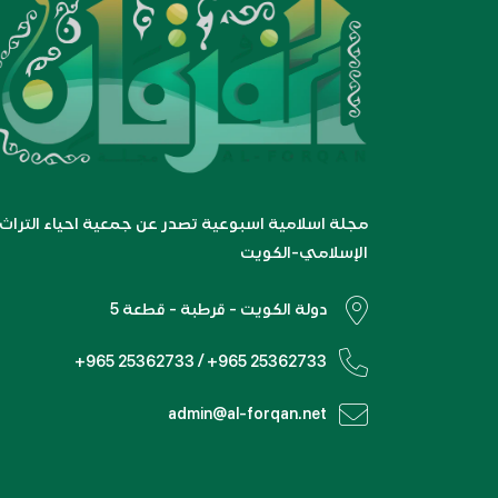
مجلة اسلامية اسبوعية تصدر عن جمعية احياء التراث
الإسلامي-الكويت
دولة الكويت - قرطبة - قطعة 5
+965 25362733 / +965 25362733
admin@al-forqan.net