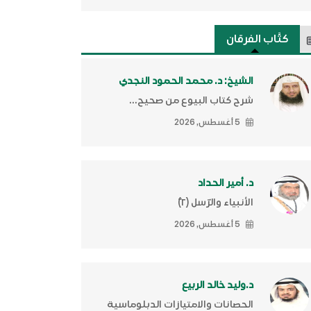
كتَّاب الفرقان
الشيخ: د. محمد الحمود النجدي
شرح كتاب البيوع من صحيح...
5 أغسطس, 2026
د. أمير الحداد
الأنبياء والرّسل (٢)ّ
5 أغسطس, 2026
د.وليد خالد الربيع
الحصانات والامتيازات الدبلوماسية