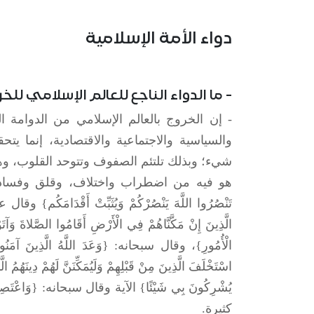
دواء الأمة الإسلامية
- ما الدواء الناجع للعالم الإسلامي لل
- إن الخروج بالعالم الإسلامي من الدوامة ا
والسياسية والاجتماعية والاقتصادية، إنما يت
شيء؛ وبذلك تلتئم الصفوف وتتوحد القلوب، وهذا 
هو فيه من اضطراب واختلاف، وقلق وفساد وإفساد، ك
تَنْصُرُوا اللَّهَ يَنْصُرْكُمْ وَيُثَبِّتْ أَقْدَامَكُم} وقال عز
الَّذِينَ إِنْ مَكَّنَّاهُمْ فِي الْأَرْضِ أَقَامُوا الصَّلاةَ وَآتَوُا
الْأُمُورِ}، وقال سبحانه: {وَعَدَ اللَّهُ الَّذِينَ آمَنُوا مِ
اسْتَخْلَفَ الَّذِينَ مِنْ قَبْلِهِمْ وَلَيُمَكِّنَنَّ لَهُمْ دِينَهُمُ الَ
يُشْرِكُونَ بِي شَيْئًا} الآية وقال سبحانه: {وَاعْتَصِمُو
كثيرة.