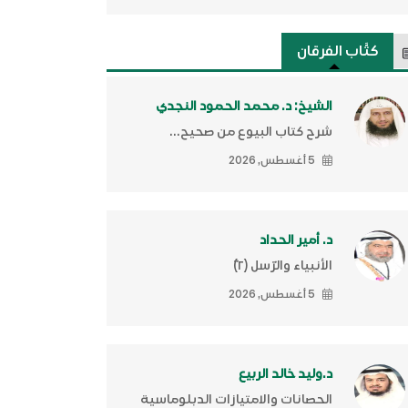
كتَّاب الفرقان
الشيخ: د. محمد الحمود النجدي
شرح كتاب البيوع من صحيح...
5 أغسطس, 2026
د. أمير الحداد
الأنبياء والرّسل (٢)ّ
5 أغسطس, 2026
د.وليد خالد الربيع
الحصانات والامتيازات الدبلوماسية