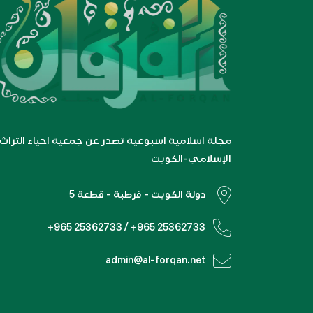
مجلة اسلامية اسبوعية تصدر عن جمعية احياء التراث
الإسلامي-الكويت
دولة الكويت - قرطبة - قطعة 5
+965 25362733 / +965 25362733
admin@al-forqan.net