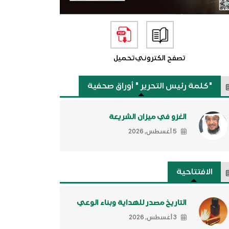
تصفح الكتروني
تحميل
"كلمة رئيس التحرير " أوراق صحفية
الغزو في ميزان الشريعة
5 أغسطس, 2026
الافتتاحية
التاريخ مصدر للهداية وبناء الوعي
3 أغسطس, 2026