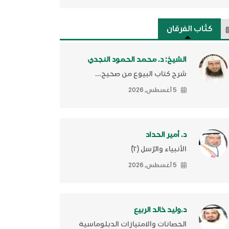
كتَّاب الفرقان
الشيخ: د. محمد الحمود النجدي
شرح كتاب البيوع من صحيح...
5 أغسطس, 2026
د. أمير الحداد
الأنبياء والرّسل (٢)ّ
5 أغسطس, 2026
د.وليد خالد الربيع
الحصانات والامتيازات الدبلوماسية