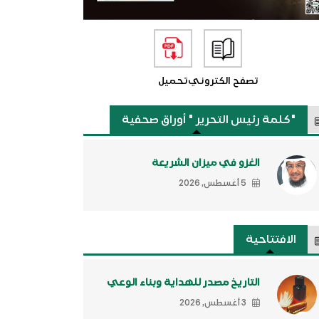
تصفح الكتروني
تحميل
"كلمة رئيس التحرير " أوراق صحفية
الغزو في ميزان الشريعة
5 أغسطس, 2026
الافتتاحية
التاريخ مصدر للهداية وبناء الوعي
3 أغسطس, 2026