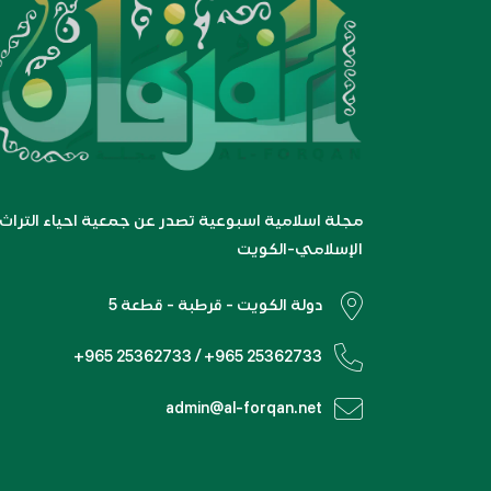
مجلة اسلامية اسبوعية تصدر عن جمعية احياء التراث
الإسلامي-الكويت
دولة الكويت - قرطبة - قطعة 5
+965 25362733 / +965 25362733
admin@al-forqan.net