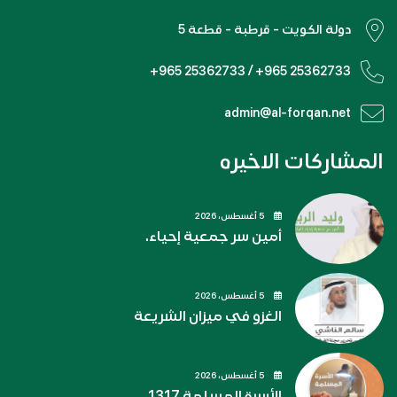
دولة الكويت - قرطبة - قطعة 5
+965 25362733 / +965 25362733
admin@al-forqan.net
المشاركات الاخيره
5 أغسطس، 2026
أمين سر جمعية إحياء.
5 أغسطس، 2026
الغزو في ميزان الشريعة
5 أغسطس، 2026
الأسرة المسلمة 1317