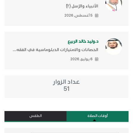
الأنبياء والرّسل (٢)ّ
5 أغسطس, 2026
د.وليد خالد الربيع
الحصانات والامتيازات الدبلوماسية في الفقه...
6 يوليو, 2026
عداد الزوار
51
أوقات الصلاة
الطقس