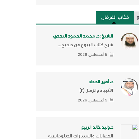
كتَّاب الفرقان
الشيخ: د. محمد الحمود النجدي
شرح كتاب البيوع من صحيح...
5 أغسطس, 2026
د. أمير الحداد
الأنبياء والرّسل (٢)ّ
5 أغسطس, 2026
د.وليد خالد الربيع
الحصانات والامتيازات الدبلوماسية