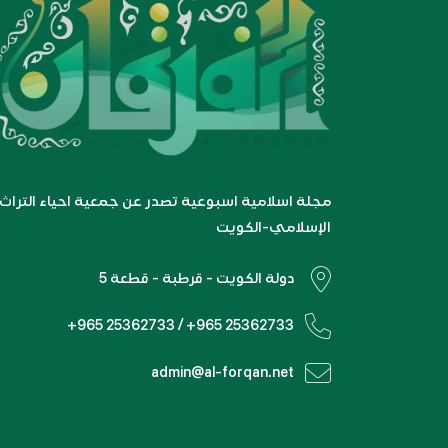
مجلة اسلامية اسبوعية تصدر عن جمعية احياء التراث
الإسلامي-الكويت
دولة الكويت - قرطبة - قطعة 5
+965 25362733 / +965 25362733
admin@al-forqan.net