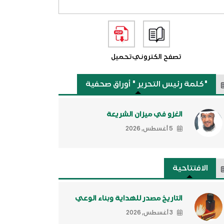
تصفح الكتروني
تحميل
"كلمة رئيس التحرير " أوراق صحفية
الغزو في ميزان الشريعة
5 أغسطس, 2026
الافتتاحية
التاريخ مصدر للهداية وبناء الوعي
3 أغسطس, 2026