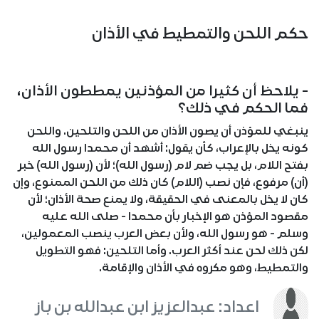
حكم اللحن والتمطيط في الأذان
- يلاحظ أن كثيرا من المؤذنين يمططون الأذان،
فما الحكم في ذلك؟
ينبغي للمؤذن أن يصون الأذان من اللحن والتلحين. واللحن
كونه يخل بالإعراب، كأن يقول: أشهد أن محمدا رسول الله
بفتح اللام، بل يجب ضم لام (رسول الله)؛ لأن (رسول الله) خبر
(أن) مرفوع، فإن نصب (اللام) كان ذلك من اللحن الممنوع، وإن
كان لا يخل بالمعنى في الحقيقة، ولا يمنع صحة الأذان؛ لأن
مقصود المؤذن هو الإخبار بأن محمدا - صلى الله عليه
وسلم - هو رسول الله، ولأن بعض العرب ينصب المعمولين،
لكن ذلك لحن عند أكثر العرب. وأما التلحين: فهو التطويل
والتمطيط، وهو مكروه في الأذان والإقامة.
اعداد: عبدالعزيز ابن عبدالله بن باز