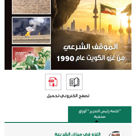
تصفح الكتروني
تحميل
"كلمة رئيس التحرير " أوراق
صحفية
الغزو في ميزان الشريعة