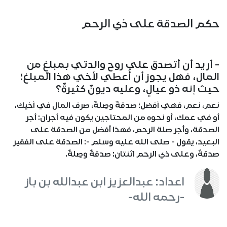
حكم الصدقة على ذي الرحم
- أريد أن أتصدق على روح والدتي بمبلغٍ من
المال، فهل يجوز أن أُعطي لأخي هذا المبلغ؛
حيث إنه ذو عيالٍ، وعليه ديونٌ كثيرةٌ؟
نعم، نعم، فهي أفضل؛ صدقةٌ وصِلةٌ، صرف المال في أخيك،
أو في عمك، أو نحوه من المحتاجين يكون فيه أجران: أجر
الصدقة، وأجر صِلة الرحم، فهذا أفضل من الصدقة على
البعيد، يقول - صلى الله عليه وسلم -: الصدقة على الفقير
صدقةٌ، وعلى ذي الرحم اثنتان: صدقةٌ وصِلةٌ.
اعداد: عبدالعزيز ابن عبدالله بن باز
-رحمه الله-