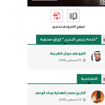
تصفح الكتروني
تحميل
"كلمة رئيس التحرير " أوراق صحفية
الغزو في ميزان الشريعة
5 أغسطس, 2026
الافتتاحية
التاريخ مصدر للهداية وبناء الوعي
3 أغسطس, 2026