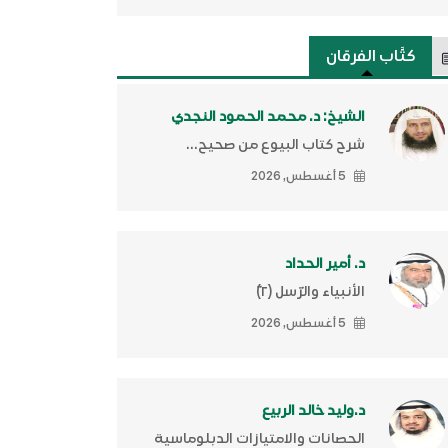
كتَّاب الفرقان
الشيخ: د. محمد الحمود النجدي
شرح كتاب البيوع من صحيح...
5 أغسطس, 2026
د. أمير الحداد
الأنبياء والرّسل (٢)ّ
5 أغسطس, 2026
د.وليد خالد الربيع
الحصانات والامتيازات الدبلوماسية