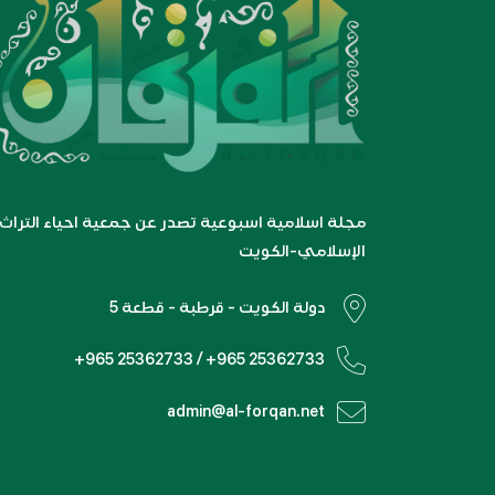
مجلة اسلامية اسبوعية تصدر عن جمعية احياء التراث
الإسلامي-الكويت
دولة الكويت - قرطبة - قطعة 5
+965 25362733 / +965 25362733
admin@al-forqan.net