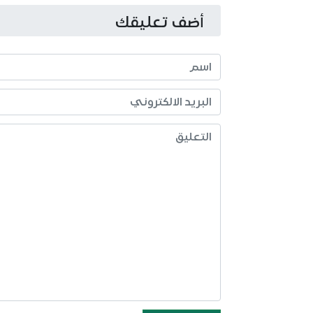
أضف تعليقك