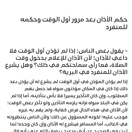
حكم الأذان بعد مرور أول الوقت وحكمه
للمنفرد
- يقول بعض الناس: إذا لم تؤذن أول الوقت فلا
داعي للأذان؛ لأن الأذان للإعلام بدخول وقت
الصلاة، فما رأي سماحتكم في ذلك؟ وهل يشرع
الأذان للمنفرد في البرية؟
إذا لم يؤذن المؤذن في أول الوقت لم يشرع له أن يؤذن بعد
ذلك إذا كان في المكان مؤذنون سواه قد حصل بهم
المطلوب، وإن كان التأخير يسيرا فلا بأس بتأذينه، أما إذا لم
يكن في البلد سواه فإنه يلزمه التأذين ولو تأخر بعض الوقت؛
لأن الأذان في هذه الحال فرض كفاية، ولم يقم به غيره
فوجب عليه؛ لكونه المسؤول عن ذلك؛ ولأن الناس ينتظرونه
في الغالب. أما المسافر فيشرع له الأذان وإن كان وحده؛ لما
ثبت في الصحيح عن أبي سعيد - رضي الله عنه - أنه قال