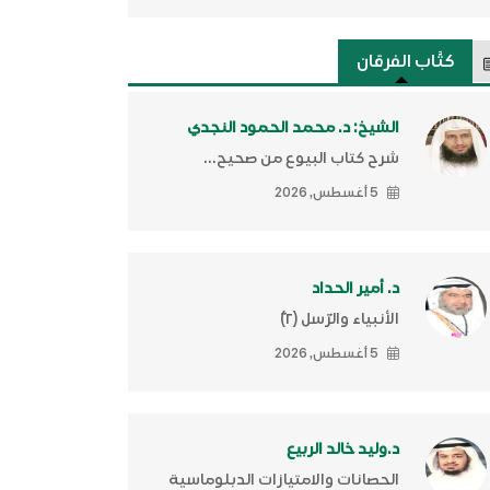
كتَّاب الفرقان
الشيخ: د. محمد الحمود النجدي
شرح كتاب البيوع من صحيح...
5 أغسطس, 2026
د. أمير الحداد
الأنبياء والرّسل (٢)ّ
5 أغسطس, 2026
د.وليد خالد الربيع
الحصانات والامتيازات الدبلوماسية