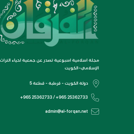
مجلة اسلامية اسبوعية تصدر عن جمعية احياء التراث
الإسلامي-الكويت
دولة الكويت - قرطبة - قطعة 5
+965 25362733 / +965 25362733
admin@al-forqan.net