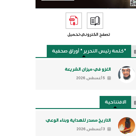
تصفح الكتروني
تحميل
"كلمة رئيس التحرير " أوراق صحفية
الغزو في ميزان الشريعة
5 أغسطس, 2026
الافتتاحية
التاريخ مصدر للهداية وبناء الوعي
3 أغسطس, 2026