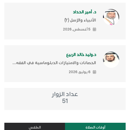
د. أمير الحداد
الأنبياء والرّسل (٢)ّ
5 أغسطس, 2026
د.وليد خالد الربيع
الحصانات والامتيازات الدبلوماسية في الفقه...
6 يوليو, 2026
عداد الزوار
51
أوقات الصلاة
الطقس