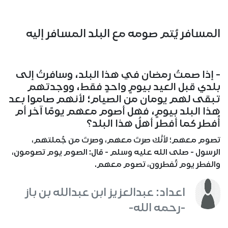
المسافر يُتم صومه مع البلد المسافر إليه
- إذا صمتُ رمضان في هذا البلد، وسافرتُ إلى
بلدي قبل العيد بيومٍ واحدٍ فقط، ووجدتهم
تبقى لهم يومان من الصيام؛ لأنهم صاموا بعد
هذا البلد بيومٍ، فهل أصوم معهم يومًا آخر أم
أُفطر كما أفطر أهلُ هذا البلد؟
تصوم معهم؛ لأنَّك صرتَ معهم، وصرتَ من جُملتهم،
الرسول - صلى الله عليه وسلم - قال: الصوم يوم تصومون،
والفطر يوم تُفطرون، تصوم معهم.
اعداد: عبدالعزيز ابن عبدالله بن باز
-رحمه الله-