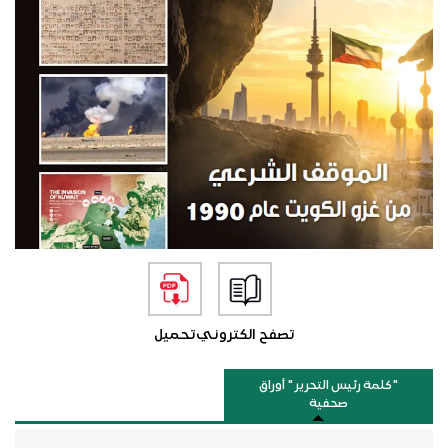
تصفح الكتروني
تحميل
"كلمة رئيس التحرير " أوراق
صحفية