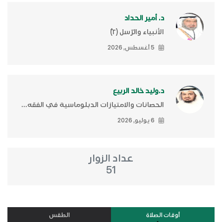
د. أمير الحداد
الأنبياء والرّسل (٢)ّ
5 أغسطس, 2026
د.وليد خالد الربيع
الحصانات والامتيازات الدبلوماسية في الفقه...
6 يوليو, 2026
عداد الزوار
51
أوقات الصلاة
الطقس