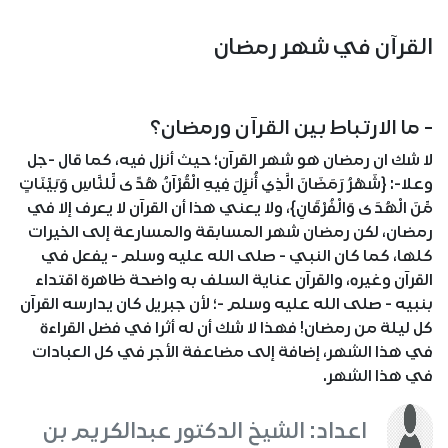
القرآن في شهر رمضان
- ما الارتباط بين القرآن ورمضان؟
لا شك ان رمضان هو شهر القرآن؛ حيث أنزل فيه، كما قال -جل
وعلا-: {شَهْرُ رَمَضَانَ الَّذِي أُنزِلَ فِيهِ الْقُرْآنُ هُدًى لِّلنَّاسِ وَبَيِّنَاتٍ
مِّنَ الْهُدَى وَالْفُرْقَانِ}، ولا يعني هذا أن القرآن لا يعرف إلا في
رمضان، لكن رمضان شهر المسابقة والمسارعة إلى الخيرات
كلها، كما كان النبي - صلى الله عليه وسلم - يفعل في
القرآن وغيره، والقرآن عناية السلف به واضحة ظاهرة اقتداء
بنبيه - صلى الله عليه وسلم -؛ لأن جبريل كان يدارسه القرآن
كل ليلة من رمضان! فهذا لا شك أن له أثرا في فضل القراءة
في هذا الشهر، إضافة إلى مضاعفة الأجر في كل العبادات
في هذا الشهر.
اعداد: الشيخ الدكتور عبدالكريم بن