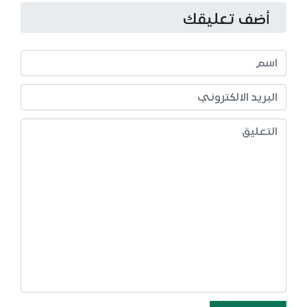
أضف تعليقك