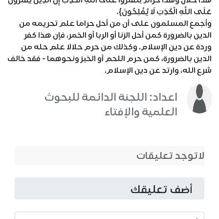
هَذَا حَلَالٌ وَهَذَا حَرَامٌ لِتَفْتَرُوا عَلَى اللَّهِ الْكَذِبَ إِنَّ الَّذِينَ يَفْتَرُونَ
عَلَى اللَّهِ الْكَذِبَ لَا يُفْلِحُونَ}.
وأجمع المسلمون على أن من أحل حراما علم تحريمه من
الدين بالضرورة كمن أحل الزنا أو الربا أو الخمر، فإن هذا كفر
وردة عن دين الإسلام. وكذلك من حرم حلالا علم حله من
الدين بالضرورة، كمن حرم اللحم أو الخبز ونحوهما - فقد خالف
شرع الله، وارتد عن دين الإسلام.
اعداد: اللجنة الدائمة للبحوث
العلمية والإفتاء
لاتوجد تعليقات
أضف تعليقك