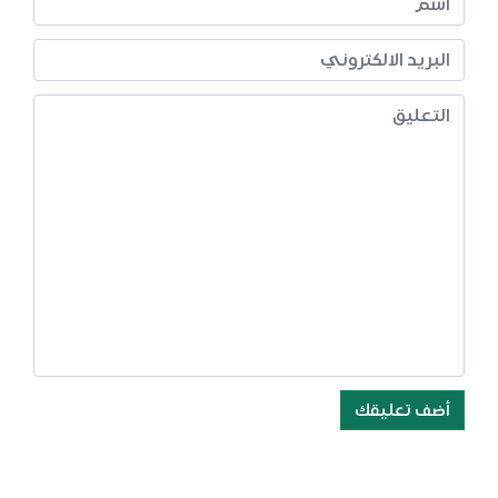
أضف تعليقك