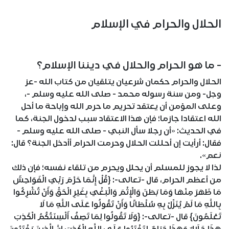
الحلال والحرام في الإسلام
- ما هو الحرام والحلال في ديننا الإسلام؟
الحلال والحرام حكمان شرعيان يتلقيان من كتاب الله -عز
وجل- ومن سنة رسوله محمد - صلى الله عليه وسلم -،
وعلى المؤمن أن يعتقد تحريم ما حرم الله وإباحة ما أحل
الله اعتقادا جازما؛ فإن هذا الاعتقاد سبب لدخول الجنة، كما
في الحديث: «أن رجلا سأل النبي - صلى الله عليه وسلم -
فقال: أرأيت إن أحللت الحلال وحرمت الحرام أأدخل الجنة؟ قال:
نعم».
لذا لا يجوز للمسلم أن يحلل ويحرم من تلقاء نفسه؛ فإن ذلك
من أعظم الحرام، قال -تعالى-: {قُلْ إِنَّمَا حَرَّمَ رَبِّيَ الْفَوَاحِشَ
مَا ظَهَرَ مِنْهَا وَمَا بَطَنَ وَالْإِثْمَ وَالْبَغْيَ بِغَيْرِ الْحَقِّ وَأَنْ تُشْرِكُوا
بِاللَّهِ مَا لَمْ يُنَزِّلْ بِهِ سُلْطَانًا وَأَنْ تَقُولُوا عَلَى اللَّهِ مَا لَا
تَعْلَمُونَ} قال -تعالى-: {وَلَا تَقُولُوا لِمَا تَصِفُ أَلْسِنَتُكُمُ الْكَذِبَ