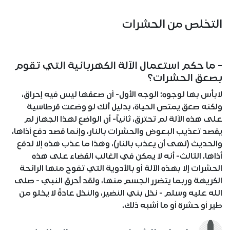
التخلص من الحشرات
- ما حكم استعمال الآلة الكهربائية التي تقوم
بصعق الحشرات؟
لابأس بها لوجوه: الوجه الأول- أن صعقها ليس فيه إحراق،
ولكنه صعق يمتص الحياة، بدليل أنك لو وضعت قرطاسية
على هذه الآلة لم تحترق، ثانياً- أن الواضع لهذا الجهاز لم
يقصد تعذيب البعوض والحشرات بالنار، وإنما قصد دفع أذاها،
والحديث (نهى أن يعذب بالنار)، وهذا ما عذب هذه إلا لدفع
أذاها. الثالث- أنه لا يمكن في الغالب القضاء على هذه
الحشرات إلا بهذه الآلة أو بالأدوية التي تفوح منها الرائحة
الكريهة وربما يتضرر الجسم منها، ولقد أحرق النبي - صلى
الله عليه وسلم - نخل بني النضير، والنخل عادةً لا يخلو من
طير أو حشرة أو ما أشبه ذلك.