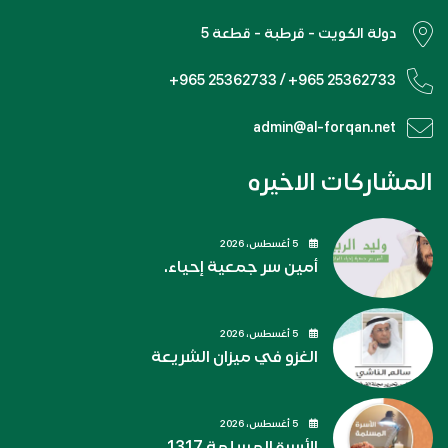
دولة الكويت - قرطبة - قطعة 5
+965 25362733 / +965 25362733
admin@al-forqan.net
المشاركات الاخيره
5 أغسطس، 2026
أمين سر جمعية إحياء.
5 أغسطس، 2026
الغزو في ميزان الشريعة
5 أغسطس، 2026
الأسرة المسلمة 1317