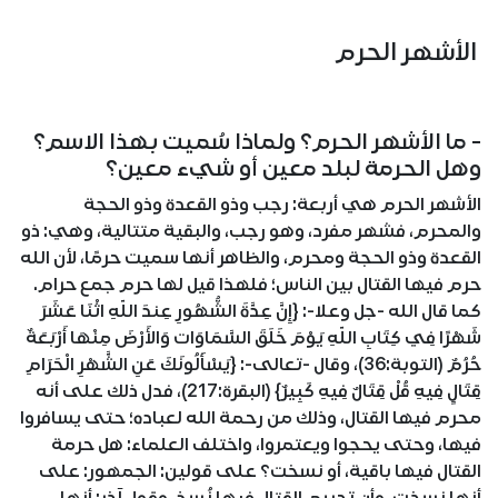
الأشهر الحرم
- ما الأشهر الحرم؟ ولماذا سُميت بهذا الاسم؟
وهل الحرمة لبلد معين أو شيء معين؟
الأشهر الحرم هي أربعة: رجب وذو القعدة وذو الحجة
والمحرم، فشهر مفرد، وهو رجب، والبقية متتالية، وهي: ذو
القعدة وذو الحجة ومحرم، والظاهر أنها سميت حرمًا، لأن الله
حرم فيها القتال بين الناس؛ فلهذا قيل لها حرم جمع حرام.
كما قال الله -جل وعلا-: {إِنَّ عِدَّةَ الشُّهُورِ عِندَ اللّهِ اثْنَا عَشَرَ
شَهْرًا فِي كِتَابِ اللّهِ يَوْمَ خَلَقَ السَّمَاوَات وَالأَرْضَ مِنْهَا أَرْبَعَةٌ
حُرُمٌ (التوبة:36)، وقال -تعالى-: {يَسْأَلُونَكَ عَنِ الشَّهْرِ الْحَرَامِ
قِتَالٍ فِيهِ قُلْ قِتَالٌ فِيهِ كَبِيرٌ} (البقرة:217)، فدل ذلك على أنه
محرم فيها القتال، وذلك من رحمة الله لعباده؛ حتى يسافروا
فيها، وحتى يحجوا ويعتمروا، واختلف العلماء: هل حرمة
القتال فيها باقية، أو نسخت؟ على قولين: الجمهور: على