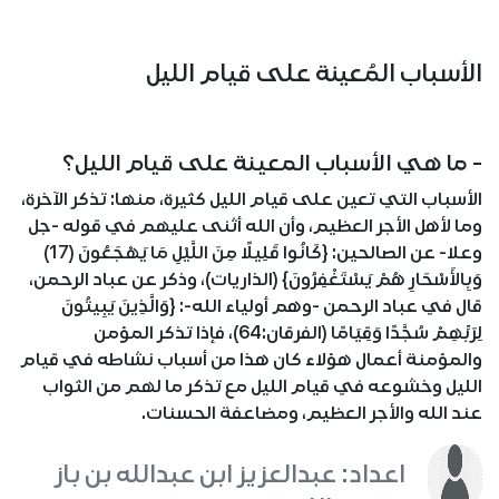
الأسباب المُعينة على قيام الليل
- ما هي الأسباب المعينة على قيام الليل؟
الأسباب التي تعين على قيام الليل كثيرة، منها: تذكر الآخرة،
وما لأهل الأجر العظيم، وأن الله أثنى عليهم في قوله -جل
وعلا- عن الصالحين: {كَانُوا قَلِيلًا مِنَ اللَّيْلِ مَا يَهْجَعُونَ (17)
وَبِالأَسْحَارِ هُمْ يَسْتَغْفِرُونَ} (الذاريات)، وذكر عن عباد الرحمن،
قال في عباد الرحمن -وهم أولياء الله-: {وَالَّذِينَ يَبِيتُونَ
لِرَبِّهِمْ سُجَّدًا وَقِيَامًا (الفرقان:64)، فإذا تذكر المؤمن
والمؤمنة أعمال هؤلاء كان هذا من أسباب نشاطه في قيام
الليل وخشوعه في قيام الليل مع تذكر ما لهم من الثواب
عند الله والأجر العظيم، ومضاعفة الحسنات.
اعداد: عبدالعزيز ابن عبدالله بن باز