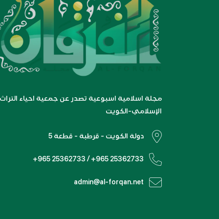
مجلة اسلامية اسبوعية تصدر عن جمعية احياء التراث
الإسلامي-الكويت
دولة الكويت - قرطبة - قطعة 5
+965 25362733 / +965 25362733
admin@al-forqan.net