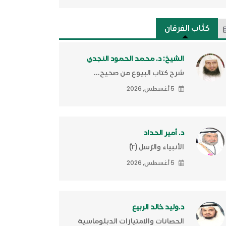
كتَّاب الفرقان
الشيخ: د. محمد الحمود النجدي
شرح كتاب البيوع من صحيح...
5 أغسطس, 2026
د. أمير الحداد
الأنبياء والرّسل (٢)ّ
5 أغسطس, 2026
د.وليد خالد الربيع
الحصانات والامتيازات الدبلوماسية