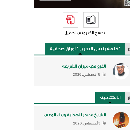
تصفح الكتروني
تحميل
"كلمة رئيس التحرير " أوراق صحفية
الغزو في ميزان الشريعة
5 أغسطس, 2026
الافتتاحية
التاريخ مصدر للهداية وبناء الوعي
3 أغسطس, 2026