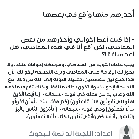
أُحذرهم منها وأقع في بعضها
- إذا كنت أعظ إخواني وأحذرهم من بعض
المعاصي، لكن أقع أنا في هذه المعاصي، هل
أعد منافقا؟
يجب عليك التوبة من المعاصي، وموعظة إخوانك عنها، ولا
يجوز لك الإقامة على المعاصي وترك النصيحة لإخوانك؛ لأن
هذا جمع بين معصيتين، فعليك التوبة إلى الله من ذلك، مع
النصيحة لإخوانك، ولا تكون بذلك منافقا، ولكنك تقع فيما ذمه
الله وعاب به من فعله في قوله -سبحانه-: {يَا أَيُّهَا الَّذِينَ
آمَنُوا لِمَ تَقُولُونَ مَا لَا تَفْعَلُونَ} {كَبُرَ مَقْتًا عِنْدَ اللَّهِ أَنْ تَقُولُوا
مَا لَا تَفْعَلُونَ} وفي قوله -سبحانه-: {أَتَأْمُرُونَ النَّاسَ بِالْبِرِّ
وَتَنْسَوْنَ أَنْفُسَكُمْ وَأَنْتُمْ تَتْلُونَ الْكِتَابَ أَفَلَا تَعْقِلُونَ}.
اعداد: اللجنة الدائمة للبحوث