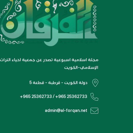
مجلة اسلامية اسبوعية تصدر عن جمعية احياء التراث
الإسلامي-الكويت
دولة الكويت - قرطبة - قطعة 5
+965 25362733 / +965 25362733
admin@al-forqan.net