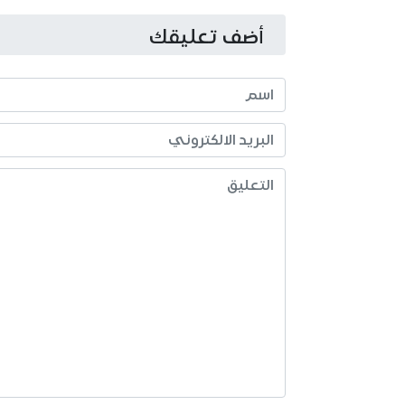
أضف تعليقك