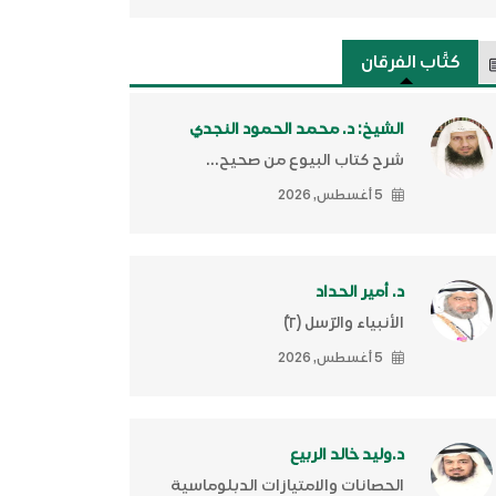
كتَّاب الفرقان
الشيخ: د. محمد الحمود النجدي
شرح كتاب البيوع من صحيح...
5 أغسطس, 2026
د. أمير الحداد
الأنبياء والرّسل (٢)ّ
5 أغسطس, 2026
د.وليد خالد الربيع
الحصانات والامتيازات الدبلوماسية