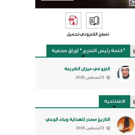
تصفح الكتروني
تحميل
"كلمة رئيس التحرير " أوراق صحفية
الغزو في ميزان الشريعة
5 أغسطس, 2026
الافتتاحية
التاريخ مصدر للهداية وبناء الوعي
3 أغسطس, 2026