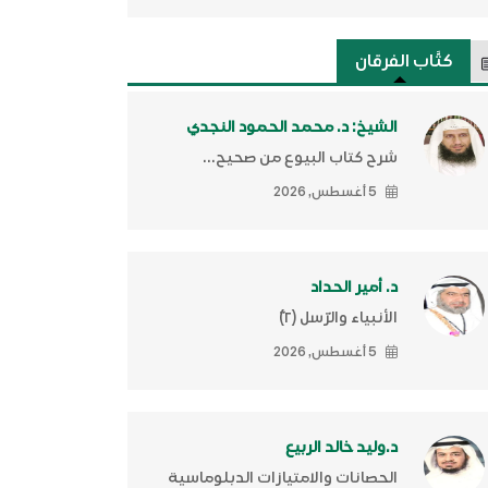
كتَّاب الفرقان
الشيخ: د. محمد الحمود النجدي
شرح كتاب البيوع من صحيح...
5 أغسطس, 2026
د. أمير الحداد
الأنبياء والرّسل (٢)ّ
5 أغسطس, 2026
د.وليد خالد الربيع
الحصانات والامتيازات الدبلوماسية