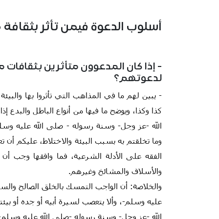
أسلوب الدعوة فيمن تأثر بثقافة 
- إذا كان المدعوون متأثرين بثقافات 
لدعوتهم؟
- يبين لهم ما في المذاهب التي تأثروا بها والبيئة
كذا وكذا، ويوضح ما فيها من أنواع الباطل والبدع إ
الله -عز وجل- وسنة رسوله - صلى الله عليه وسلم
وما تخلقتم به بسبب البيئة والاختلاط، عليكم أن 
الفقه على الأدلة الشرعية، فما وافقها وجب أن 
والأسلاف والمشائخ وغيرهم.
والخلاصة: أن الواجب التمسك بالخلق الصالح والسي
عليه وسلم-، وألا يتعصب لسيرة أبيه أو جده أو بيئت
الله -عز وجل- وسنة رسوله -صلى الله عليه وسلم-