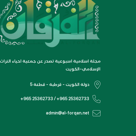
مجلة اسلامية اسبوعية تصدر عن جمعية احياء التراث
الإسلامي-الكويت
دولة الكويت - قرطبة - قطعة 5
+965 25362733 / +965 25362733
admin@al-forqan.net