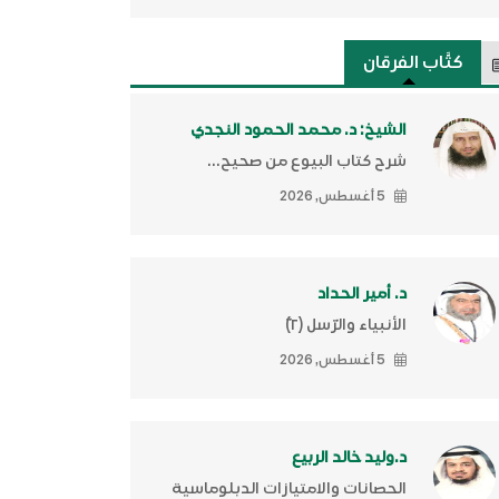
كتَّاب الفرقان
الشيخ: د. محمد الحمود النجدي
شرح كتاب البيوع من صحيح...
5 أغسطس, 2026
د. أمير الحداد
الأنبياء والرّسل (٢)ّ
5 أغسطس, 2026
د.وليد خالد الربيع
الحصانات والامتيازات الدبلوماسية