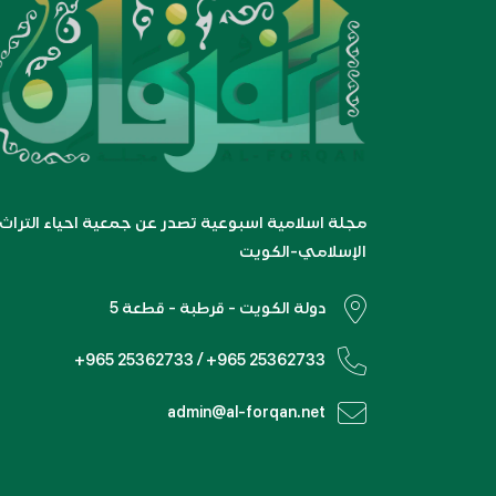
مجلة اسلامية اسبوعية تصدر عن جمعية احياء التراث
الإسلامي-الكويت
دولة الكويت - قرطبة - قطعة 5
+965 25362733 / +965 25362733
admin@al-forqan.net