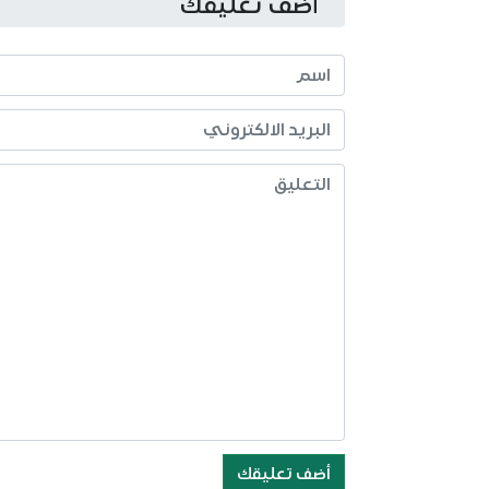
أضف تعليقك
أضف تعليقك