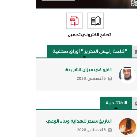
تصفح الكتروني
تحميل
"كلمة رئيس التحرير " أوراق صحفية
الغزو في ميزان الشريعة
5 أغسطس, 2026
الافتتاحية
التاريخ مصدر للهداية وبناء الوعي
3 أغسطس, 2026