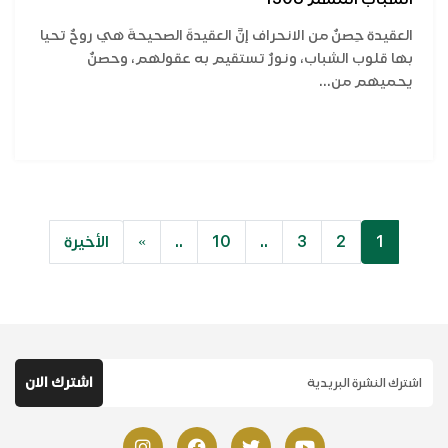
العقيدة حِصنٌ من الانحراف إنَّ العقيدةَ الصحيحةَ هي روحٌ تحيا
بها قلوب الشباب، ونورٌ تستقيم به عقولهم، وحصنٌ
يحميهم من...
1
2
3
..
10
..
»
الأخيرة