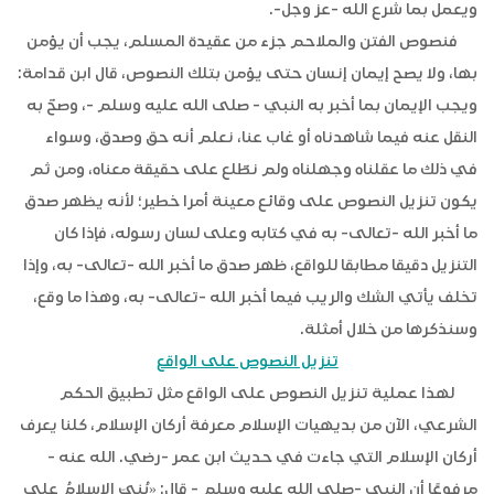
ويعمل بما شرع الله -عز وجل-.
فنصوص الفتن والملاحم جزء من عقيدة المسلم، يجب أن يؤمن
بها، ولا يصح إيمان إنسان حتى يؤمن بتلك النصوص، قال ابن قدامة:
ويجب الإيمان بما أخبر به النبي - صلى الله عليه وسلم -، وصحّ به
النقل عنه فيما شاهدناه أو غاب عنا، نعلم أنه حق وصدق، وسواء
في ذلك ما عقلناه وجهلناه ولم نطّلع على حقيقة معناه، ومن ثم
يكون تنزيل النصوص على وقائع معينة أمرا خطير؛ لأنه يظهر صدق
ما أخبر الله -تعالى- به في كتابه وعلى لسان رسوله، فإذا كان
التنزيل دقيقا مطابقا للواقع، ظهر صدق ما أخبر الله -تعالى- به، وإذا
تخلف يأتي الشك والريب فيما أخبر الله -تعالى- به، وهذا ما وقع،
وسنذكرها من خلال أمثلة.
تنزيل النصوص على الواقع
لهذا عملية تنزيل النصوص على الواقع مثل تطبيق الحكم
الشرعي، الآن من بديهيات الإسلام معرفة أركان الإسلام، كلنا يعرف
أركان الإسلام التي جاءت في حديث ابن عمر -رضي. الله عنه -
مرفوعًا أن النبي -صلى الله عليه وسلم - قال: «بُنِيَ الإسلامُ على