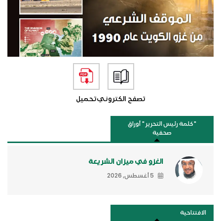
تصفح الكتروني
تحميل
"كلمة رئيس التحرير " أوراق
صحفية
الغزو في ميزان الشريعة
5 أغسطس, 2026
الافتتاحية