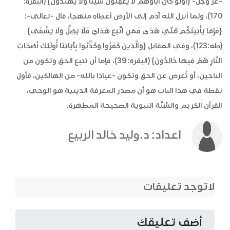
-عز وجل- {أَوَلَوْ كَانَ آبَاؤُهُمْ لَا يَعْقِلُونَ شَيْئًا وَلَا يَهْتَدُونَ} (البقرة:
170)، ولما أنزل الله آدم إلى الأرض أعطاه منهجا، قال -تعالى-:
{فَإِمَّا يَأْتِيَنَّكُم مِّنِّي هُدًى فَمَنِ اتَّبَعَ هُدَايَ فَلَا يَضِلُّ وَلَا يَشْقَى}
(طه:123)، وفي المقابل {وَالَّذِينَ كَفَرُوا وَكَذَّبُوا بِآيَاتِنَا أُولَئِكَ أَصْحَابُ
النَّارِ هُمْ فِيهَا خَالِدُونَ} (البقرة: 39)، فإما أن تتبع الحق وتكون من
الناجين، أو تُعرض عن الحق وتكون -عياذا بالله- من الهالكين، فأول
نقطة في هذا الباب هو أن مصدر المعرفة الدينية هو الوحي،
القرآن الكريم والسُنَّة النبوية الصحيحة المطهرة.
اعداد: د.وليد خالد الربيع
لاتوجد تعليقات
أضف تعليقك