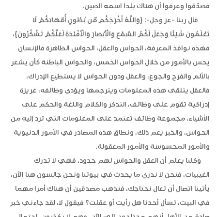
فصدّقوا وعرفوا أن هناك بلدا اسمه الصين.
قال ربنا -عز وجل-: {وَاللَّهُ أَخْرَجَكُم مِّن بُطُونِ أُمَّهَاتِكُمْ لَا
تَعْلَمُونَ شَيْئًا وَجَعَلَ لَكُمُ السَّمْعَ وَالْأَبْصَارَ وَالْأَفْئِدَةَ لَعَلَّكُمْ تَشْكُرُونَ}،
فهذه نوافذ المعرفة، الحواس والعقل، الحواس الظاهرة فالإنسان
يحس بالأمور من خلال الحواس الخمس، والحواس الباطنة كأن يشعر
بالألم والفرح والجوع، والعقل ودون الحواس لا يستطيع الإدراك،
فالعقل يتلقى هذه المعلومات ويترجمها ويؤدي وظائفه، غريزة
إدراكية تقوم على وظائف، التذكر والكلام واللغة والحكم على
الأشياء، مجموعة وظائف تعتمد على المعلومات التي ترد إليه من
الحواس، والخبر يعم ذلك، ونطاق هذه المصادر في الأمور الدنيوية
والأمور المحسوسة والأمور المعقولة.
وكلنا يعلم أن العقل والحواس لهم حدود، فهي لا تدرك
الغيبيات، فنحن لا ندري ما يحدث في بيوتنا ونحن جالسون هنا الآن،
يأتينا اتصال أن تعال نحتاجك، فنذهب مصدقين أن هناك أمرا مهما
في البيت، تسأل أحدنا هل رأيت أو عقلت؟ فيقول لا، لقد جاءني خبر
صادق من الأهل أنهم محتاجون إليّ الآن، وهم لا يكذبون، احتمال