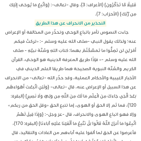
قَلِيلًا مَّا تَذَكَّرُونَ} (الأعراف: 3)، وقال -تعالى-: {وَاتَّبِعْ مَا يُوحَى إِلَيْكَ
مِن رَّبِّكَ} (الأحزاب: 7).
التحذير من الانحراف عن هذا الطريق
جاءت النصوص تأمر باتباع الوحي وتحذّر من المخالفة أو الإعراض
عنه؛ ولذلك يقول النبي -صلى الله عليه وسلم -: «تركتُ فيكم
أَمْرَيْنِ لن تَضِلُّوا ما تَمَسَّكْتُمْ بهما: كتابَ اللهِ وسُنَّةَ نبيِّهِ - صلى
الله عليه وسلم -» فإذًا طريق المعرفة الدينية هو الوحي، القرآن
الكريم والسُنَّة النبوية الصحيحة هما طريقا العلم الديني في
الأخبار الغيبية والأحكام العملية، وقد حذّر الله -تعالى- من الانحراف
عن هذا السبيل أو الإعراض عنه، قال -تعالى- {وَلَئِنِ اتَّبَعْتَ أَهْوَاءَهُم
بَعْدَ الَّذِي جَاءَكَ مِنَ الْعِلْمِ مَا لَكَ مِنَ اللَّهِ مِن وَلِيٍّ وَلَا نَصِيرٍ} (البقرة:
120)، فما ثَم إلا الحق أو الهوى، إما تتبع الحق «وقل الحق من ربكم»
وإلا فهو اتباع الهوى والانحراف، قال -عز وجل-: {وَإِذَا قِيلَ لَهُمُ
اتَّبِعُوا مَا أَنزَلَ اللَّهُ قَالُوا بَلْ نَتَّبِعُ مَا أَلْفَيْنَا عَلَيْهِ آبَاءَنَا} (البقرة: 170)،
فأعرضوا عن الحق لما ألفوا عليه آباءهم من العادات والتقاليد، قال