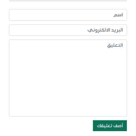
أضف تعليقك