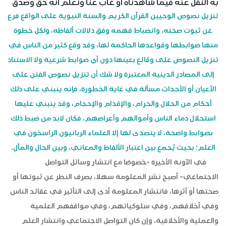
به النقل عنه فيما شاهدناه أو غاب عنا ونعلم أنه حق وصدق
تنزيل نصوص الوحيين القرآن الكريم والسنة النبوية على الواقع فرع
عن ثبوت صحته، وانضباط فهمه وفق دلالات ألفاظه، ولكل خطوة
منها ضوابطها وقواعدها الحاكمة لها، وقد وقع كثير من الناس في
تنزيل النصوص على وقائع بعينها دون أي ضوابط شرعية ولا الاستناد
إلى المصادر الدينية المعتبرة ولا شك أن تنزيل نصوص الفتن على
الأعيان أو الأحداث مسألة في غاية الخطورة، فإنه ينبني على ذلك
أحكام من الحلال والحرام، والإقدام والإحجام، وقد ينبني عليها
استحلال دماء الناس وأموالهم وأعراضهم، فكان لابد من ضبط ذلك
بضوابط واضحة، لا يتصدى لها إلا العلماء الربانيون الراسخون في
العلم؛ بحيث يُجمع بين اعتبار الألفاظ والمعاني، وبين الحال والمآل.
في الآونة الأخيرة -خصوصًا مع انتشار وسائل التواصل
الاجتماعي- أصبح نشر المعلومة سهلا، بصرف النظر عن ثبوتها أو
صحتها أو أثرها، فانتشار المعلومة أدى إلى التأثير في عقائد الناس
وفي أخلاقهم، وفي سلوكياتهم، وفي مواقفهم العلمية
والعملية والأخلاقية، وإن كان التواصل الاجتماعي وانتشار العلم