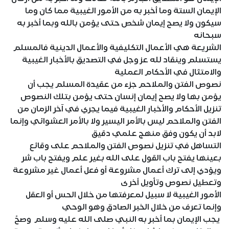
الإيمان الستة وما أخبر به من الأمور الغيبية مما كان وما
سيكون ولا يصح إيمان شخص حتى يؤمن بالله وبما أخبر به
سبحانه
الشريعة هي الأعمال التكليفية والأعمال الدينية فالمسلم
يستسلم وينقاد لله عز وجل في التصديق بالأخبار الغيبية
والامتثال في الأحكام العملية
نصوص الفتن والملاحم جزء من عقيدة المسلم يجب أن
يؤمن بها ولا يصح إيمان إنسان حتى يؤمن بتلك النصوص
تنزيل الأحكام والأخبار الغيبية فيما يجري في آخر الزمان من
الفتن والملاحم ليس بالأمر اليسير ولا بالأمر العشوائي وإنما
لابد أن يكون وفق منهج علمي دقيق
التساهل في تنزيل نصوص الفتن والملاحم على وقائع
بعينها يفتح باب القول على الله بغير علم ويفتح باب شر
ويؤدي إلى ترك أعمال مشروعة أو فعل أعمال غير مشروعة
وتعطيل نصوص وتأويل أخرى
الأمور الغيبية لا سبيل لمعرفتها من خلال الحس أو العقل
وإنما تعرف من خلال الخبر الصادق وهو الوحي
يجب الإيمان بما أخبر به النبي صلى الله عليه وسلم وصحّ