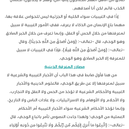
الكذب قائم لكن أنا أصدقهم.
إذًا في الغيبيات سواء الكلية أو الجزئية ليس للحواس علاقة بها،
مهما بلغ الإنسان من الذكاء لا يعرف، ففي الأمور الغيبية لا سبيل
لمعرفتها من خلال الحس أو العقل، وإنما تعرف من خلال الخبر الصادق
وهو الوحي، قال -تعالى-: {وَمَنْ أَصْدَقُ مِنَ اللَّهِ حَدِيثًا}، وقال
-تعالى-: {وَمَنْ أَصْدَقُ مِنَ اللَّهِ قِيلًا}، فإذًا في الغيبيات لا سبيل
للمعرفة إلا الخبر الصادق وهو الوحي.
مصادر المعرفة الدينية
من هنا فأول ضابط في هذا الباب أن الأخبار الغيبية والشرعية لا
سبيل لمعرفتها إلا عن طريق الوحي، فالعلوم الدينية والأخبار
الغيبية والأحكام الشرعية لا تؤخذ من الحس ولا العقل ولا التجارب،
ولا الأحلام ولا الأوهام ولا الاسرائيليات، ولا عادات الناس ولا التاريخ،
وإنما تؤخذ الأحكام الشرعية سواء الأخبار الغيبية أم الأحكام
العملية من الوحي؛ ولهذا جاءت النصوص تأمر باتباع الوحي، قال
-تعالى-: {اتَّبِعُوا مَا أُنزِلَ إِلَيْكُم مِّن رَّبِّكُمْ وَلَا تَتَّبِعُوا مِن دُونِهِ أَوْلِيَاءَ