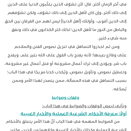
في آخر الزمان أكثر، قال: لأن تشوّف الذين يغلّبون الدنيا على الدين
إلى ذلك أكثر، وإن كان لأهل الدين إلى ذلك تشوّف، ولكن تشوّفهم
إلى الدين أقوى، وأولئك (أهل الدنيا) ليس لهم من الفرقان بين الحق
والباطل من النور ما لأهل الدين؛ لذلك كثر الكذابون في ذلك ونفق
منه شيء كثير.
ومن ثم احذروا التساهل في تنزيل نصوص الفتن والملاحم
على وقائع بعينها؛ لأنه يفتح باب القول على الله بغير علم، ويفتح
باب شر، ويؤدي إلى ترك أعمال مشروعة أو فعل أعمال غير مشروعة،
وتعطيل نصوص، وتأويل نصوص، ويُكذب كذبا صريحًا في هذا الباب؛
بسبب التساهل في هذه المسألة، ممن يتصدر لهذا الأمر وممن
يُصدّقه.
وقفات وضوابط
ونأتي لبعض الوقفات والضوابط في هذا الباب:
أولاً: معرفة الأحكام الشرعية العملية والأخبار الغيبية
من الضوابط المهمة في هذا الباب أنَّ هذا الأمر يتعلق بالأحكام
الشرعية العملية وكذلك بالأخبار الغيبية وكلاهما من الدين، وكثير