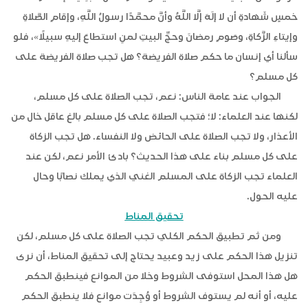
خمسٍ شَهادةِ أن لا إلَهَ إلَّا اللَّهُ وأنَّ محمَّدًا رسولُ اللَّهِ، وإقامِ الصَّلاةِ
وإيتاءِ الزَّكاةِ، وصَومِ رمضانَ وحجِّ البيتِ لمنِ استطاعَ إليهِ سبيلًا»، فلو
سألنا أي إنسان ما حكم صلاة الفريضة؟ هل تجب صلاة الفريضة على
كل مسلم؟
الجواب عند عامة الناس: نعم، تجب الصلاة على كل مسلم،
لكنها عند العلماء: لا؛ فتجب الصلاة على كل مسلم بالغ عاقل خال من
الأعذار، ولا تجب الصلاة على الحائض ولا النفساء. هل تجب الزكاة
على كل مسلم بناء على هذا الحديث؟ بادئ الأمر نعم، لكن عند
العلماء تجب الزكاة على المسلم الغني الذي يملك نصابًا وحال
عليه الحول.
تحقيق المناط
ومن ثم تطبيق الحكم الكلي تجب الصلاة على كل مسلم، لكن
تنزيل هذا الحكم على زيد وعبيد يحتاج إلى تحقيق المناط، أن نرى
هل هذا المحل استوفى الشروط وخلا من الموانع فينطبق الحكم
عليه، أو أنه لم يستوف الشروط أو وُجِدَت موانع فلا ينطبق الحكم