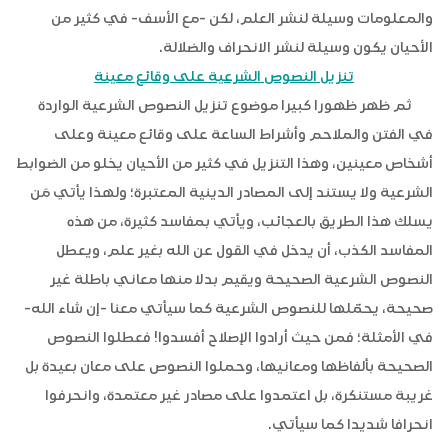
والمعلومات وسيلة لنشر العلم، لكن -مع الأسف- في كثير من
الأحيان يكون وسيلة لنشر الانحراف والضلالة.
تنزيل النصوص الشرعية على وقائع معينة
ثم ظهر ظهورا كبيرا موضوع تنزيل النصوص الشرعية الواردة
في الفتن والملاحم وأشراط الساعة على وقائع معينة وعلى
أشخاص معينين، وهذا التنزيل في كثير من الأحيان يخلو من الضوابط
الشرعية ولا يستند إلى المصادر الدينية المعتبرة؛ ولهذا يأتي مَن
يسلك هذا الطريق بالعجائب، ويأتي بمفاسد كثيرة، من هذه
المفاسد الكذب، أن يدخل في القول عن الله بغير علم، ويعطل
النصوص الشرعية الصحيحة ويقيم بدلا منها معاني باطلة غير
صحيحة، يحمّلها للنصوص الشرعية كما سيأتي معنا -إن شاء الله-
في الأمثلة؛ فمن حيث أرادوا الإصلاح أفسدوا! فعطلوا النصوص
الصحيحة بألفاظها ومعانيها، وحملوا النصوص على معان بعيدة بل
غريبة مستنكرة، بل اعتمدوا على مصادر غير معتمدة، وانحرفوا
انحرافا شديدا كما سيأتي.