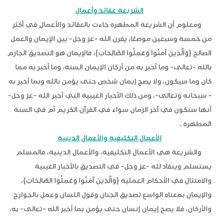
الشريعة عقائد وأعمال
ومعلوم أن الشريعة المطهرة جاءت بالعقائد والأعمال في أكثر
من خمسة وسبعين موضعًا، يقرن الله -عز وجل- بين الإيمان والعمل
الصالح {وَالَّذِينَ آمَنُوا وَعَمِلُوا الصَّالِحَاتِ}، فالإيمان هو التصديق الجازم
بالله -تعالى- وما أخبر به من أركان الإيمان الستة، وما أخبر به مما
كان وما سيكون، ولا يصح إيمان شخص حتى يؤمن بالله وبما أخبر به
- سبحانه وتعالى-، ومن ذلك الأخبار الغيبية التي أخبر الله -عز وجل-
أنها ستكون في آخر الزمان سواء في القرآن الكريم أم في السنة
المطهرة .
الأعمال التكليفية والأعمال الدينية
والشريعة هي الأعمال التكليفية، والأعمال الدينية، فالمسلم
يستسلم وينقاد لله -عز وجل- في التصديق بالأخبار الغيبية
والامتثال في الأحكام العملية {وَالَّذِينَ آمَنُوا وَعَمِلُوا الصَّالِحَاتِ}،
والإيمان بمعناه الواسع تصديق الجنان وقول اللسان وعمل بالجوارح
والأركان، فلا يصح إيمان إنسان حتى يؤمن بما أخبر الله -تعالى- به،