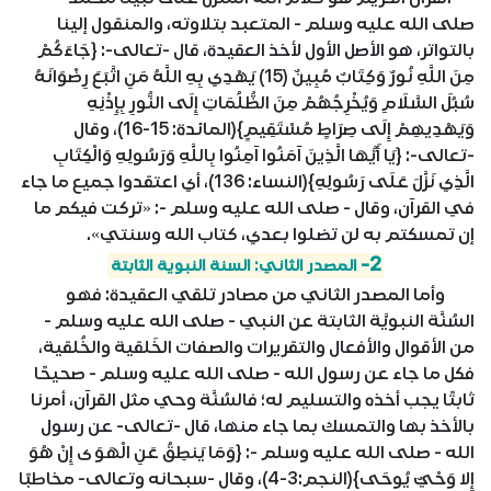
صلى الله عليه وسلم - المتعبد بتلاوته، والمنقول إلينا
بالتواتر، هو الأصل الأول لأخذ العقيدة، قال -تعالى-: {جَاءَكُمْ
مِنَ اللَّهِ نُورٌ وَكِتَابٌ مُبِينٌ (15) يَهْدِي بِهِ اللَّهُ مَنِ اتَّبَعَ رِضْوَانَهُ
سُبُلَ السَّلَامِ وَيُخْرِجُهُمْ مِنَ الظُّلُمَاتِ إِلَى النُّورِ بِإِذْنِهِ
وَيَهْدِيهِمْ إِلَى صِرَاطٍ مُسْتَقِيمٍ}(المائدة: 15-16)، وقال
-تعالى-: {يَا أَيُّهَا الَّذِينَ آمَنُوا آمِنُوا بِاللَّهِ وَرَسُولِهِ وَالْكِتَابِ
الَّذِي نَزَّلَ عَلَى رَسُولِهِ}(النساء: 136)، أي اعتقدوا جميع ما جاء
في القرآن، وقال - صلى الله عليه وسلم -: «تركت فيكم ما
إن تمسكتم به لن تضلوا بعدي، كتاب الله وسنتي».
2-
المصدر الثاني: السنة النبوية الثابتة
وأما المصدر الثاني من مصادر تلقي العقيدة: فهو
السُنَّة النبويَّة الثابتة عن النبي - صلى الله عليه وسلم -
من الأقوال والأفعال والتقريرات والصفات الخَلقية والخُلقية،
فكل ما جاء عن رسول الله - صلى الله عليه وسلم - صحيحًا
ثابتًا يجب أخذه والتسليم له؛ فالسُنَّة وحي مثل القرآن، أمرنا
بالأخذ بها والتمسك بما جاء منها، قال -تعالى- عن رسول
الله - صلى الله عليه وسلم -: {وَمَا يَنطِقُ عَنِ الْهَوَى إِنْ هُوَ
إِلا وَحْيٌ يُوحَى}(النجم:3-4)، وقال -سبحانه وتعالى- مخاطبًا