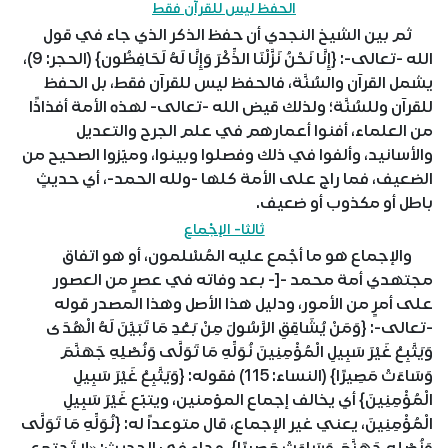
الحفظ ليس للقرآن فقط
ثم بين الشيخ النجدي أن حفظ الذكر الذي جاء في قول
الله -تعالى-: {إِنَّا نَحْنُ نَزَّلْنَا الذِّكْرَ وَإِنَّا لَهُ لَحَافِظُون} (الحجر: 9)،
يشمل القرآن والسُنَّة، فالحفظ ليس للقرآن فقط، بل الحفظ
للقرآن وللسُنَّة؛ ولذلك قيض الله -تعالى- لهذه الأمة أفذاذًا
من العلماء، أفنوا أعمارهم في علم الجرح والتعديل
والأسانيد، وألفوا في ذلك وفصلوا وبينوا، وميّزوا الصحيح من
الضعيف، فما راج على الأمة كلها -ولله الحمد-، أي حديثٍ
باطل أو مكذوب أو ضعيف.
ثالثا- الإجْماع
والإجماع هو ما أجْمع عليه المُسْلمون، أو هو اتفاق
مجتهدي أمة محمد -[- بعد وفاته في عصرٍ من العصور
على أمرٍ من الأمور، ودليل هذا الأصل وهذا المصدر قوله
-تعالى-: {وَمَنْ يُشَاقِقِ الرَّسُولَ مِنْ بَعْدِ مَا تَبَيَّنَ لَهُ الْهُدَى
وَيَتَّبِعْ غَيْرَ سَبِيلِ الْمُؤْمِنِينَ نُوَلِّهِ مَا تَوَلَّى وَنُصْلِهِ جَهَنَّمَ
وَسَاءَتْ مَصِيرًا} (النساء: 115) فقوله: {وَيَتَّبِعْ غَيْرَ سَبِيلِ
الْمُؤْمِنِينَ} أي يخالف إجماع المؤمنين، ويتبّع غَيْرَ سَبِيلِ
الْمُؤْمِنِينَ، يعني غير الإجماع، قال متوعداً له: {نُوَلِّهِ مَا تَوَلَّى