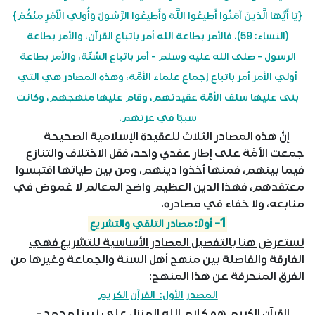
{يَا أَيُّهَا الَّذِينَ آمَنُوا أَطِيعُوا اللَّهَ وَأَطِيعُوا الرَّسُولَ وَأُولِي الْأَمْرِ مِنْكُمْ}
(النساء: 59). فالأمر بطاعة الله أمر باتباع القرآن، والأمر بطاعة
الرسول - صلى الله عليه وسلم - أمر باتباع السُنَّة، والأمر بطاعة
أولي الأمر أمر باتباع إجماع علماء الأمَّة، وهذه المصادر هي التي
بنى عليها سلف الأمَّة عقيدتهم، وقام عليها منهجهم، وكانت
سببًا في عزتهم.
إنَّ هذه المصادر الثلاث للعقيدة الإسلامية الصحيحة
جمعت الأمَّة على إطار عقدي واحد، فقل الاختلاف والتنازع
فيما بينهم، فمنها أخذوا دينهم، ومن بين طياتها اقتبسوا
معتقدهم، فهذا الدين العظيم واضح المعالم لا غموض في
منابعه، ولا خفاء في مصادره.
1-
أولاً: مصادر التلقي والتشريع
نستعرض هنا بالتفصيل المصادر الأساسية للتشريع فهي
الفارقة والفاصلة بين منهج أهل السنة والجماعة وغيرها من
الفرق المنحرفة عن هذا المنهج:
المصدر الأول: القرآن الكريم
القرآن الكريم هو كلام الله المنزل على نبينا محمد -