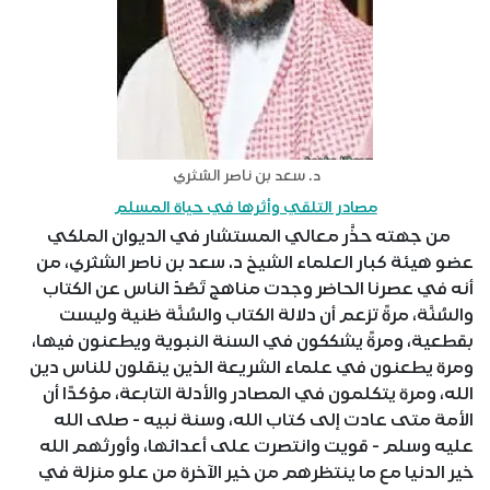
د. سعد بن ناصر الشثري
مصادر التلقي وأثرها في حياة المسلم
من جهته حذَّر معالي المستشار في الديوان الملكي
عضو هيئة كبار العلماء الشيخ د. سعد بن ناصر الشثري، من
أنه في عصرنا الحاضر وجدت مناهج تَصُدّ الناس عن الكتاب
والسُنَّة، مرةً تزعم أن دلالة الكتاب والسُنَّة ظنية وليست
بقطعية، ومرةً يشككون في السنة النبوية ويطعنون فيها،
ومرة يطعنون في علماء الشريعة الذين ينقلون للناس دين
الله، ومرة يتكلمون في المصادر والأدلة التابعة، مؤكدًا أن
الأمة متى عادت إلى كتاب الله، وسنة نبيه - صلى الله
عليه وسلم - قويت وانتصرت على أعدائها، وأورثهم الله
خير الدنيا مع ما ينتظرهم من خير الآخرة من علو منزلة في