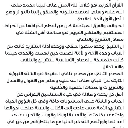
القرآن الكريم هو كلام الله المنزل على نبينا محمد صلى
الله عليه وسلم المتعبد بتلاوته والمنقول إلينا بالتواتر وهو
الأصل الأول لأخذ العقيدة
الطوائف والفرق المبتدعة كان من أعظم انحرافها عن الصراط
المستقيم والمنهج القويم هو مخالفة أهل السُنَّة في
مصادر التشريع والتلقي
آل الشيخ: وحدة منهج التلقي ووحدة أدلة التشريع كانت من
أسباب وحدة الأمَّة والأمَّة نهضت حين نهضت واتحدت حينما
كانت متمسكة بالمصادر الأساسية للتشريع والتلقي
والاستدلال
المصدر الثاني من مصادر تلقي العقيدة هو السُنَّة النبويَّة
الثابتة عن النبي صلى الله عليه وسلم من الأقوال والأفعال
والتقريرات والصفات الخَلقية والخُلقية
أصل كل بدعة وضلالة في حياة المسلمين الإعراض عن
الكتاب والسُنَّة على المستويات كافة وفي كل شؤون الحياة
الشثري: الأمة متى عادت إلى الكتاب والسنة صلحت أحوالها
واجتمعت كلمتها وتألفت قلوبها وقويت وانتصرت على
أعدائها وأورثهم الله خير الدنيا مع ما ينتظرهم من خير في