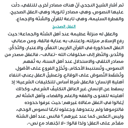
ثم أشار الشيخ النجدي أنَّ هناك مصادر أخرى للتلقي، دلّت
عليها النصوص، وهي مصادر ثانوية: وهي العقل الصحيح،
والفطرة السليمة، وهي تابعة للقرآن والسُّنَّة والإجماع.
العقل الصحيح
والعقل له منزلةٌ عظيمة عند أهل السُنَّة والجماعة؛ حيث
رفع الإسلام منزلته، واعتنى به عناية فائقة، ومن معاني
العقل المذكورة في القرآن الكريم: التفكُّر، والاعتبار، والتَّذكُّر،
والتَّدبر، والنَّظر إلى مخلوقات الله -تعالى-، فالعقل مصدر من
مصادر التلقي والاستدلال عند أهل السنة، به تُفهم
النصوص، وتُستنبط الأحكام، وتُخَرَّج الفروع على الأصُول،
وتُسْقَط النُّصوصُ على الوقائع، وتعطيلُ العقل يعني انتفاءَ
أهليةِ الإنسان؛ فالعقل شرطٌ أساس للتكليفات الشرعية؛ إذ
يسقط عن الإنسان غيرِ العاقل التكليفُ الشرعي، وكذلك
أهليته للفتوى والفقه والعلم والقضاء، وأهل السُنَّة لم
يُغالوا في العقل مغالاة غيرهم؛ حيث عرفوا حدوده
فالتزموها ولم يتعدوها، وجعلوه تابعًا لنصوص الوحي،
وليس العكس كما عند غيرهم؟ فالنص عند أهل السُنّة
مقدَّم على العقل؛ ولذا قالوا: «لا اجْتهاد مع نص».