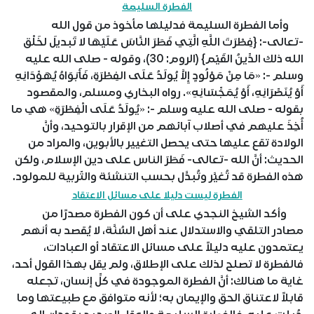
الفطرة السليمة
وأما الفطرة السليمة فدليلها مأخوذ من قول الله
-تعالى-: {فِطْرَتَ اللَّهِ الَّتِي فَطَرَ النَّاسَ عَلَيْهَا لا تَبديلَ لخَلْق
الله ذلك الدِّينُ القَيّم} (الروم: 30)، وقوله - صلى الله عليه
وسلم -: «مَا مِنْ مَوْلُودٍ إِلاَّ يُولَدُ عَلَى الفِطْرَةِ، فَأَبَوَاهُ يُهَوِّدَانِهِ
أَوْ يُنَصِّرَانِهِ، أَوْ يُمَجِّسَانِهِ». رواه البخاري ومسلم، والمقصود
بقوله - صلى الله عليه وسلم -: «يُولَدُ عَلَى الْفِطْرَةِ» هي ما
أُخِذَ عليهم في أصلاب آبائهم من الإقرار بالتوحيد، وأنَّ
الولادة تقع عليها حتى يحصل التغيير بالأبوين، والمراد من
الحديث: أنَّ الله -تعالى- فَطَرَ الناس على دين الإسلام، ولكن
هذه الفطرة قد تُغيَّر وتُبدَّل بحسب التنشئة والتّربية للمولود.
الفطرة ليست دليلا على مسائل الاعتقاد
وأكد الشيخ النجدي على أن كون الفطرة مصدرًا من
مصادر التلقي والاستدلال عند أهل السُنَّة، لا يُقصد به أنهم
يعتمدون عليه دليلاً على مسائل الاعتقاد أو العبادات،
فالفطرة لا تصلح لذلك على الإطلاق، ولم يقل بهذا القول أحد،
غاية ما هنالك: أنَّ الفطرة الموجودة في كلِّ إنسان، تجعله
قابلاً لاعتناق الحق والإيمان به؛ لأنه متوافق مع طبيعتها وما