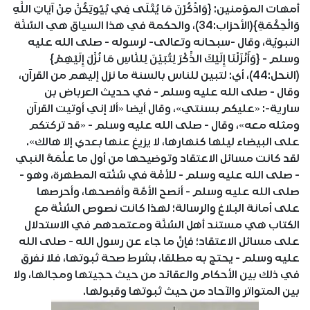
أمهات المؤمنين: {وَاذْكُرْنَ مَا يُتْلَى فِي بُيُوتِكُنَّ مِنْ آيَاتِ اللَّهِ
وَالْحِكْمَةِ}(الأحزاب:34)، والحكمة في هذا السياق هي السُنَّة
النبويّة، وقال -سبحانه وتعالى- لرسوله - صلى الله عليه
وسلم - {وَأَنْزَلْنَا إِلَيْكَ الذِّكْرَ لِتُبَيِّنَ لِلنَّاسِ مَا نُزِّلَ إِلَيْهِمْ}
(النحل:44)، أي: لتبين للناس بالسنة ما نزل إليهم من القرآن،
وقال - صلى الله عليه وسلم - في حديث العرباض بن
سارية-: «عليكم بسنتي»، وقال أيضا «ألا إني أوتيت القرآن
ومثله معه»، وقال - صلى الله عليه وسلم - «قد تركتكم
على البيضاء ليلها كنهارها، لا يزيغ عنها بعدي إلا هالك».
لقد كانت مسائل الاعتقاد وتوضيحها من أول ما علَّمَهُ النبي
- صلى الله عليه وسلم - للأمَّة في سُنَّته المطهرة، وهو -
صلى الله عليه وسلم - أنصح الأمَّة وأفصحها، وأحرصها
على أمانة البلاغ والرسالة؛ لهذا كانت نصوص السُنَّة مع
الكتاب هي مستند أهل السُنَّة ومعتمدهم في الاستدلال
على مسائل الاعتقاد؛ فإنَّ ما جاء عن رسول الله - صلى الله
عليه وسلم - يحتج به مطلقا، بشرط صحة ثبوتها، فلا نفرق
في ذلك بين الأحكام والعقائد من حيث حجيتها ومجالها، ولا
بين المتواتر والآحاد من حيث ثبوتها وقبولها.