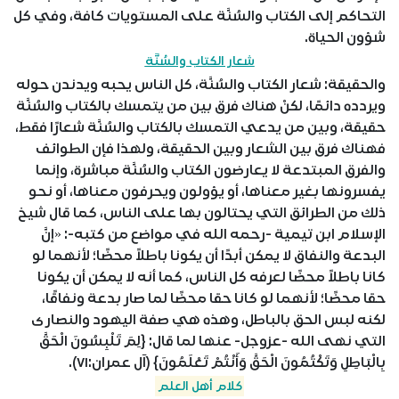
التحاكم إلى الكتاب والسُنَّة على المستويات كافة، وفي كل
شؤون الحياة.
شعار الكتاب والسُنَّة
والحقيقة: شعار الكتاب والسُنَّة، كل الناس يحبه ويدندن حوله
ويردده دائمًا، لكنْ هناك فرق بين من يتمسك بالكتاب والسُنَّة
حقيقة، وبين من يدعي التمسك بالكتاب والسُنَّة شعارًا فقط،
فهناك فرق بين الشعار وبين الحقيقة، ولهذا فإن الطوائف
والفرق المبتدعة لا يعارضون الكتاب والسُنَّة مباشرة، وإنما
يفسرونها بغير معناها، أو يؤولون ويحرفون معناها، أو نحو
ذلك من الطرائق التي يحتالون بها على الناس، كما قال شيخ
الإسلام ابن تيمية -رحمه الله في مواضع من كتبه-: «إنَّ
البدعة والنفاق لا يمكن أبدًا أن يكونا باطلاً محضًا؛ لأنهما لو
كانا باطلاً محضًا لعرفه كل الناس، كما أنه لا يمكن أن يكونا
حقا محضًا؛ لأنهما لو كانا حقا محضًا لما صار بدعة ونفاقًا،
لكنه لبس الحق بالباطل، وهذه هي صفة اليهود والنصارى
التي نهى الله -عزوجل- عنها لما قال: {لِمَ تَلْبِسُونَ الْحَقَّ
بِالْبَاطِلِ وَتَكْتُمُونَ الْحَقَّ وَأَنْتُمْ تَعْلَمُونَ} (آل عمران:٧١).
كلام أهل العلم