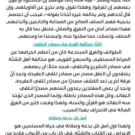
الله عليه وسلم - فيه سنة إلى قولهم إن اجتمعوا، أو قول
بعضهم إن تفرقوا، وهكذا نقول، ولم نخرج عن أقاويلهم، وإن
قال أحدهم ولم يخالفه غيره أخذنا بقوله»، فيجب أن نعتصم
بحجية فهم السلف الصالح من الصحابة والتابعين وأتباعهم،
فهذا صمام أمان من التفرق والضلال، فلنقل بما قال به
السلف، ونسكت عما سكتوا عنه، وليسعنا ما وسعهم.
ثالثًا: مخالفة الفرق في مصادر التلقي
الطوائف والفرق المبتدعة كان من أعظم انحرافها عن
الصراط المستقيم، والمنهج القويم، هو مخالفة أهل السُنَّة
في مصادر التشريع والتلقي، فنجد مثلاً: أن بعضهم
يعتقدون أن العقل مصدر من مصادر تلقي العقيدة، ونجد أنَّ
فرقة أخرى تعد الكشف مصدرًا من مصادر تلقي العقيدة،
ونجد أن بعض المقلدين يعدون أئمتهم مصدرًا لتلقي
العقائد، وكل هذه المصادر باطلة، وإنما المصدر الذي تؤخذ
منه العقائد هو القرآن والسنة، ولهذا وقعت كثير من الفرق
الضالة في الانحراف بهذا السبب.
أصل كل بدعة وضلالة
ولهذا فإن أصل كل بدعة وضلالة في حياة المسلمين هو
الإعراض عن الكتاب والسُنَّة، في كل باب من الأبواب فلابد من