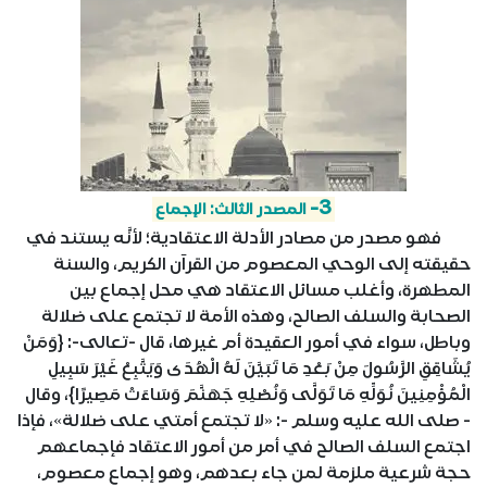
3-
المصدر الثالث: الإجماع
فهو مصدر من مصادر الأدلة الاعتقادية؛ لأنَّه يستند في
حقيقته إلى الوحي المعصوم من القرآن الكريم، والسنة
المطهرة، وأغلب مسائل الاعتقاد هي محل إجماع بين
الصحابة والسلف الصالح، وهذه الأمة لا تجتمع على ضلالة
وباطل، سواء في أمور العقيدة أم غيرها، قال -تعالى-: {وَمَنْ
يُشَاقِقِ الرَّسُولَ مِنْ بَعْدِ مَا تَبَيَّنَ لَهُ الْهُدَى وَيَتَّبِعْ غَيْرَ سَبِيلِ
الْمُؤْمِنِينَ نُوَلِّهِ مَا تَوَلَّى وَنُصْلِهِ جَهَنَّمَ وَسَاءَتْ مَصِيرًا}، وقال
- صلى الله عليه وسلم -: «لا تجتمع أمتي على ضلالة»، فإذا
اجتمع السلف الصالح في أمر من أمور الاعتقاد فإجماعهم
حجة شرعية ملزمة لمن جاء بعدهم، وهو إجماع معصوم،