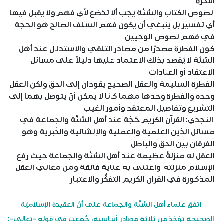
الآخرة
نصوص الكتاب والسُنَّة يجب ألا تخضع لأي فهم ولا يقبل فيها
أي تفسير بل ينبغي أن يكون فهم السلف الصالح هو الحجة
في فهم نصوص الوحيين
كون الفطرة مصدرًا من مصادر التلقي والاستدلال عند أهل
السُنَّة لا يُقصد بذلك الاعتماد عليها دليلاً على مسائل
الاعتقاد أو العبادات
الفطرة السليمة والعقل الصحيح يقودان إلى الحق ولكن العقل
وحده والفطرة وحدها مهما كانا لا يمكن أنْ يتوصل بهما إلى
التشريع وتفاصيل المعتقد وأمور الغيب
النجدي: القرآن الكريم حُجّة عند أهل السُنَّة والجماعة في
مسائل الدّين العِلمية والعملية والإنشائية والخَبرية وهو
الفرقان بين الحق والباطل
العقل له منزلةٌ عظيمة عند أهل السُنَّة والجماعة حيث رفع
الإسلام منزلته واعتنى به عناية فائقة ومن معاني العقل
المذكورة في القرآن الكريم التفكُّر والاعتبار
اتفق علماء أهل السُنَّة والجماعة على أنَّ العقيدة الإسلاميَّة
الصحيحة تؤخذ من ثلاثة مصادر أساسية، جُمعت في قوله -تعالى-: