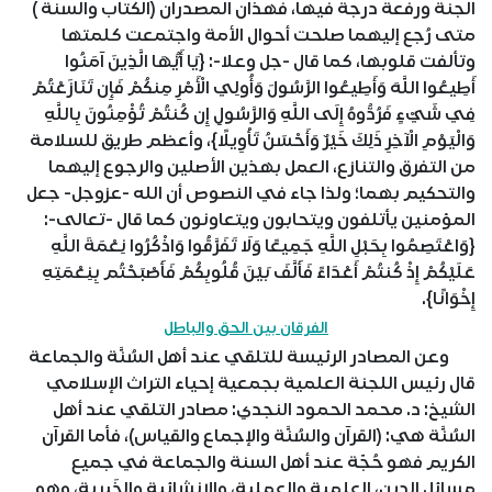
الجنة ورفعة درجة فيها، فهذان المصدران (الكتاب والسنة )
متى رُجع إليهما صلحت أحوال الأمة واجتمعت كلمتها
وتألفت قلوبها، كما قال -جل وعلا-: {يَا أَيُّهَا الَّذِينَ آمَنُوا
أَطِيعُوا اللَّهَ وَأَطِيعُوا الرَّسُولَ وَأُولِي الْأَمْرِ مِنكُمْ فَإِن تَنَازَعْتُمْ
فِي شَيْءٍ فَرُدُّوهُ إِلَى اللَّهِ وَالرَّسُولِ إِن كُنتُمْ تُؤْمِنُونَ بِاللَّهِ
وَالْيَوْمِ الْآخِرِ ذَلِكَ خَيْرٌ وَأَحْسَنُ تَأْوِيلًا}، وأعظم طريق للسلامة
من التفرق والتنازع، العمل بهذين الأصلين والرجوع إليهما
والتحكيم بهما؛ ولذا جاء في النصوص أن الله -عزوجل- جعل
المؤمنين يأتلفون ويتحابون ويتعاونون كما قال -تعالى-:
{وَاعْتَصِمُوا بِحَبْلِ اللَّهِ جَمِيعًا وَلَا تَفَرَّقُوا وَاذْكُرُوا نِعْمَةَ اللَّهِ
عَلَيْكُمْ إِذْ كُنتُمْ أَعْدَاءً فَأَلَّفَ بَيْنَ قُلُوبِكُمْ فَأَصْبَحْتُم بِنِعْمَتِهِ
إِخْوَانًا}.
الفرقان بين الحق والباطل
وعن المصادر الرئيسة للتلقي عند أهل السُنَّة والجماعة
قال رئيس اللجنة العلمية بجمعية إحياء التراث الإسلامي
الشيخ: د. محمد الحمود النجدي: مصادر التلقي عند أهل
السُنَّة هي: (القرآن والسُنَّة والإجماع والقياس)، فأما القرآن
الكريم فهو حُجّة عند أهل السنة والجماعة في جميع
مسائل الدين، العِلمية والعملية، والإنشائية والخَبرية، وهو