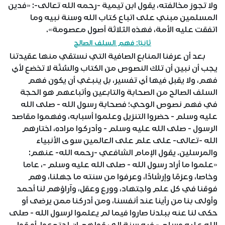
ولا تجوز مخالفته، يقول ابن تيمية -رحمه الله تعالى-: «فدين
المسلمين مبني على اتباع كتاب الله وسنة نبيه وما
اتفقت عليه الأمة، فهذه الثلاثة أصول معصومة».
ثانيًا: فهم السلف الصالح
بعد أن عرفنا المنابع الصافية التي نستقي منها عقيدتنا
يجب أن نبين أن تلك النصوص من الكتاب والسُنَّة لا تخضع لأي
فهم، ولا يقبل فيها أي تفسير، بل ينبغي أن يكون فهم
السلف الصالح من الصحابة والتابعين وأتباعهم هو الحجة
في فهم نصوص الوحي؛ فصحابة رسول الله - صلى الله
عليه وسلم - حضروا التنزيل وعلموا أسبابه، وفهموا مقاصد
الرسول - صلى الله عليه وسلم - وأدركوا مراده، اختارهم
الله -تعالى- على علم على العالمين سوى الأنبياء
والمرسلين. يقول الإمام الشافعي -رحمه الله- عنهم:
«علموا ما أراد رسول الله - صلى الله عليه وسلم -، عاما
وخاصا، وعزمًا وإرشادًا، وعرفوا من سنته ما جهلنا، وهم
فوقنا في كل علم واجتهاد، وورع وعقل، وآراؤهم لنا أحمد
وأولى بنا من رأينا عند أنفسنا، ومن أدركنا ممن يرضى أو
حكى لنا عنه ببلدنا صاروا فيما لم يعلموا لرسول الله - صلى