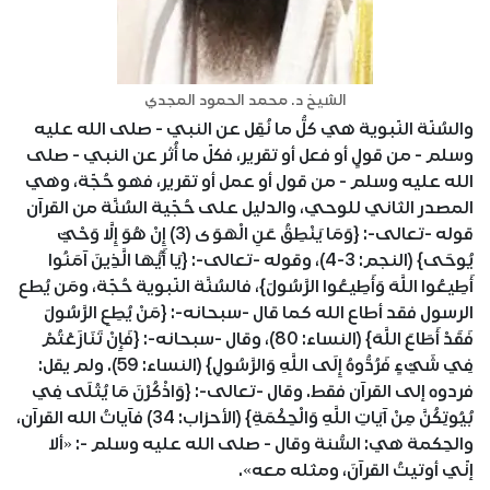
الشيخ د. محمد الحمود المجدي
والسُنّة النّبوية هي كلُّ ما نُقِل عن النبي - صلى الله عليه
وسلم - من قولٍ أو فعل أو تقرير، فكلّ ما أُثر عن النبي - صلى
الله عليه وسلم - من قول أو عمل أو تقرير، فهو حُجّة، وهي
المصدر الثاني للوحي، والدليل على حُجّية السُنَّة من القرآن
قوله -تعالى-: {وَمَا يَنْطِقُ عَنِ الْهَوَى (3) إِنْ هُوَ إِلَّا وَحْيٌ
يُوحَى} (النجم: 3-4)، وقوله -تعالى-: {يَا أَيُّهَا الَّذِينَ آمَنُوا
أَطِيعُوا اللَّهَ وَأَطِيعُوا الرَّسُولَ}، فالسُنَّة النّبوية حُجّة، ومَن يُطع
الرسول فقد أطاع الله كما قال -سبحانه-: {مَنْ يُطِعِ الرَّسُولَ
فَقَدْ أَطَاعَ اللَّهَ} (النساء: 80)، وقال -سبحانه-: {فَإِنْ تَنَازَعْتُمْ
فِي شَيْءٍ فَرُدُّوهُ إِلَى اللَّهِ وَالرَّسُولِ} (النساء: 59). ولم يقل:
فردوه إلى القرآن فقط. وقال -تعالى-: {وَاذْكُرْنَ مَا يُتْلَى فِي
بُيُوتِكُنَّ مِنْ آيَاتِ اللَّهِ وَالْحِكْمَةِ} (الأحزاب: 34) فآياتُ الله القرآن،
والحِكمة هي: السُّنة وقال - صلى الله عليه وسلم -: «ألا
إنّي أوتيتُ القرآنَ، ومثله معه».