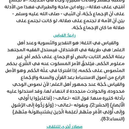
وَنُصْلِهِ جَهَنَّمَ وَسَاءَتْ مَصِيرًا}. وجاء في الحديث: «لا تَجتمع
أمّتِي على ضلالة». رواه ابن ماجة والطبراني فهذا من الأدلة
على أنّ الإجماع حُجّة، أن النّبي - صلى الله عليه وسلم -
بيّن أنّ الأمة لا تجتمع على ضلالة، لو كانت تجتمع على
ضلالة ما كان الإجماع حُجّة.
رابعاً: القياس
والقياس في اللغة: هو التقدير والتّسوية وعند أهل
العلم: هي طريقة في الاسْتدلال، فيستدل الفقيه المجتهد
بعلة الحُكم الثابت بالنصّ أو الإجماع، على حُكم أمْرٍ غير
معلوم الحُكم، فيُلحقُ الأمرَ المَسكوت عنه في الشّرع، بحكم
المنْصوص على حُكمه، إذا اشتركا في علّة الحُكم وهو الأصل
الرابع من أصول الاستنباط بعد القرآن والسنة والإجْماع
والقياس حُجّة عند جمهور أهل العلم؛ لأنّ نصوص الوحي
مَحدودة، والحوادث متجددة لا انتهاء لها، وقد استدلوا عليه
بأدلة كثيرة منها: قول الله -تعالى-: {فَاعْتَبِرُوا يَا أُولِي
الْأَبْصَارِ} (الحشر:2). وبقوله -تعالى-: {وَلَوْ رَدُّوهُ إِلَى الرَّسُولِ
وَإِلَى أُوْلِي الأَمْرِ مِنْهُمْ لَعَلِمَهُ الَّذِينَ يَسْتَنبِطُونَهُ مِنْهُمْ}
(النساء:83).
مصادر أخرى للتلقي