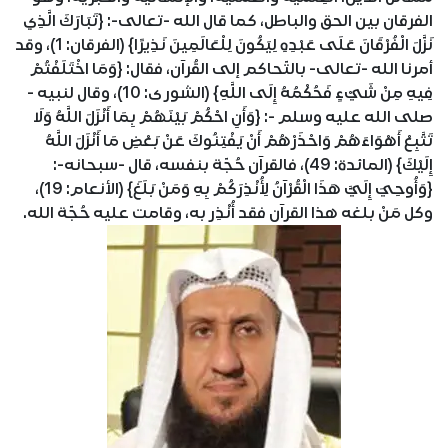
الفرقان بين الحق والباطل، كما قال الله -تعالى-: {تَبَارَكَ الَّذِي
نَزَّلَ الْفُرْقَانَ عَلَى عَبْدِهِ لِيَكُونَ لِلْعَالَمِينَ نَذِيرًا} (الفرقان: 1)، وقد
أمرنا الله -تعالى- بالتّحاكم إلى القُرآن، فقال: {وَمَا اخْتَلَفْتُمْ
فِيهِ مِنْ شَيْءٍ فَحُكْمُهُ إِلَى اللَّهِ} (الشورى: 10)، وقال لنبيه -
صلى الله عليه وسلم -: {وَأَنِ احْكُمْ بَيْنَهُمْ بِمَا أَنْزَلَ اللَّهُ وَلَا
تَتَّبِعْ أَهْوَاءَهُمْ وَاحْذَرْهُمْ أَنْ يَفْتِنُوكَ عَنْ بَعْضِ مَا أَنْزَلَ اللَّهُ
إِلَيْكَ} (المائدة: 49)، فالقرآن حُجّة بنفسه، قال -سبحانه-:
{وَأُوحِيَ إِلَيَّ هَذَا الْقُرْآنُ لِأُنْذِرَكُمْ بِهِ وَمَنْ بَلَغَ} (الأنعام: 19)،
وكل مَنْ بلغه هذا القرآن فقد أُنْذِر به، وقامت عليه حُجّة الله.