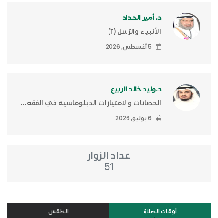
د. أمير الحداد
الأنبياء والرّسل (٢)ّ
5 أغسطس, 2026
د.وليد خالد الربيع
الحصانات والامتيازات الدبلوماسية في الفقه...
6 يوليو, 2026
عداد الزوار
51
أوقات الصلاة
الطقس